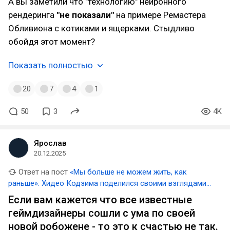
А вы заметили что "технологию" нейронного
рендеринга
"не показали"
на примере Ремастера
Обливиона с котиками и ящерками. Стыдливо
обойдя этот момент?
Показать полностью
20
7
4
1
50
3
4K
Ярослав
20.12.2025
Ответ на пост
«Мы больше не можем жить, как
раньше»: Хидео Кодзима поделился своими взглядами
на искусственный интеллект
Если вам кажется что все известные
геймдизайнеры сошли с ума по своей
новой робожене - то это к счастью не так.