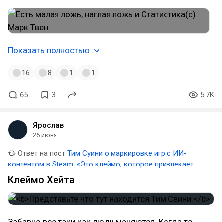
Показать полностью
16
8
1
1
65
3
5.7K
Ярослав
26 июня
Ответ на пост
Тим Суини о маркировке игр с ИИ-
контентом в Steam: «Это клеймо, которое привлекает
хейтеров»
Клеймо Хейта
Забавно все таки как люди меняются. Когда то