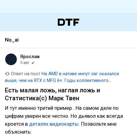
No_ai
Ярослав
5 авг
Ответ на пост
На AMD в нативе инпут лаг оказался
выше, чем на RTX с MFG 6×. Годы коллективного
самовнушения геймеров разрушены одним тестом.
Есть малая ложь, наглая ложь и
Статистика(с) Марк Твен
И тут именно третий пример . На самом деле по
цифрам уверен все честно. Но дьявол как всегда
кроется в
деталях видеокарты.
Позвольте мне
объяснить: