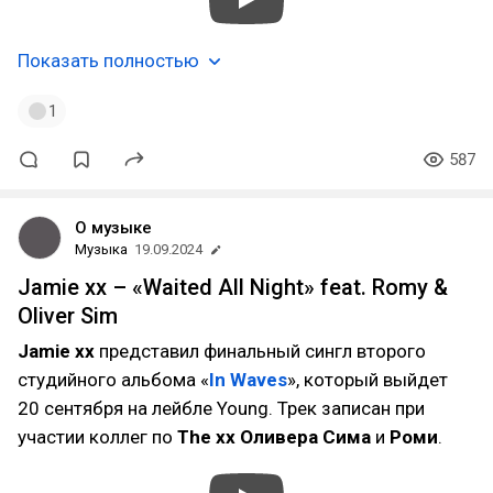
Показать полностью
1
587
О музыке
Музыка
19.09.2024
Jamie xx – «Waited All Night» feat. Romy &
Oliver Sim
Jamie xx
представил финальный сингл второго
студийного альбома «
In Waves
», который выйдет
20 сентября на лейбле Young. Трек записан при
участии коллег по
The xx
Оливера Сима
и
Роми
.