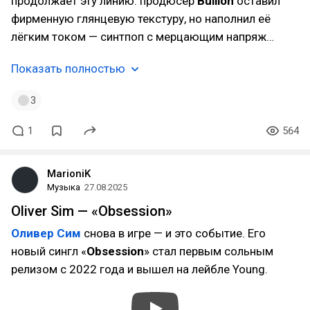
продолжает эту линию: продюсер
Bullion
оставил
фирменную глянцевую текстуру, но наполнил её
лёгким током — синтпоп с мерцающим напряж…
Показать полностью
3
1
564
MarioniK
Музыка
27.08.2025
Oliver Sim — «Obsession»
Оливер Сим
снова в игре — и это событие. Его
новый сингл «
Obsession
» стал первым сольным
релизом с 2022 года и вышел на лейбле Young.