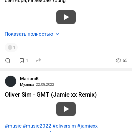
сентября, на лейбле Young.
Показать полностью
1
1
65
MarioniK
Музыка
22.08.2022
Oliver Sim - GMT (Jamie xx Remix)
#music
#music2022
#oliversim
#jamiexx