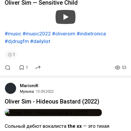
Oliver Sim — Sensitive Child
#music
#music2022
#oliversim
#indietronica
#djdrugfm
#dailylist
1
1
53
MarioniK
Музыка
13.09.2022
Oliver Sim - Hideous Bastard (2022)
Сольный дебют вокалиста
the xx
— это тихая