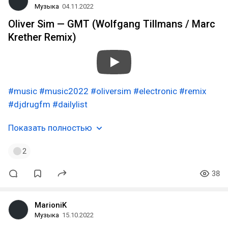
Музыка
04.11.2022
Oliver Sim — GMT (Wolfgang Tillmans / Marc
Krether Remix)
#music
#music2022
#oliversim
#electronic
#remix
#djdrugfm
#dailylist
Показать полностью
2
38
MarioniK
Музыка
15.10.2022