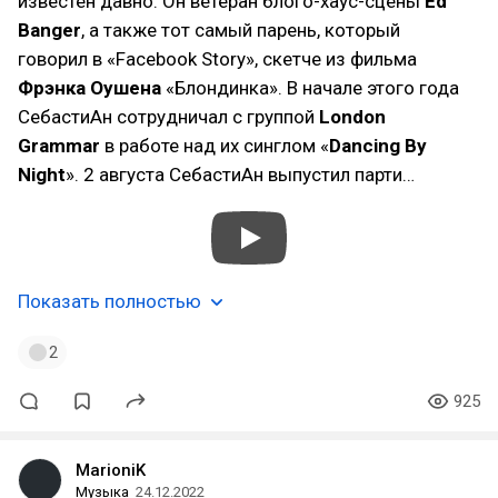
известен давно. Он ветеран блого-хаус-сцены
Ed
Banger
, а также тот самый парень, который
говорил в «Facebook Story», скетче из фильма
Фрэнка Оушена
«Блондинка». В начале этого года
СебастиАн сотрудничал с группой
London
Grammar
в работе над их синглом «
Dancing By
Night
». 2 августа СебастиАн выпустил парти…
Показать полностью
2
925
MarioniK
Музыка
24.12.2022