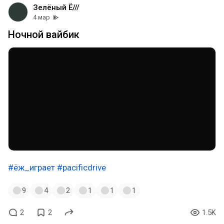
Зелёный Ё///
4 мар
Ночной вайбик
#ёж_играет
#pacificdrive
9
4
2
1
1
1
2
2
1.5K