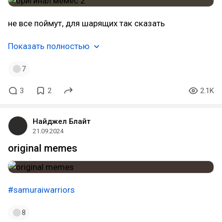
не все поймут, для шарящих так сказать
Показать полностью
7
3
2
2.1K
Найджел Блайт
21.09.2024
original memes
#samuraiwarriors
8