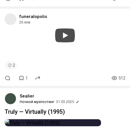
funeralopolis
26 янв
#funeral
#doom
#death
#epic
#seattle
#bellwitch
2
1
512
Sealier
Ночной музпостинг
31.03.2025
Truly — Virtually (1995)