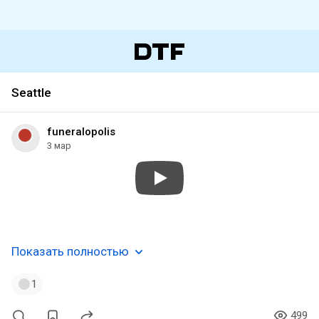
Seattle
funeralopolis
3 мар
#funeral
#doom
#death
#epic
#bellwitch
#seattle
Показать полностью
1
499