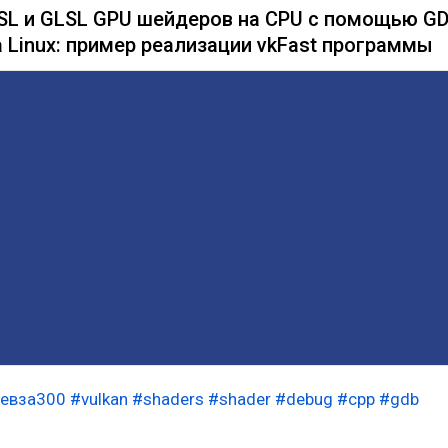
L и GLSL GPU шейдеров на CPU с помощью G
а Linux: пример реализации vkFast программы
девза300
#vulkan
#shaders
#shader
#debug
#cpp
#gdb