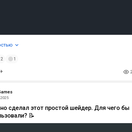
остью
2
1
Games
.2025
йно сделал этот простой шейдер. Для чего бы
льзовали? 📝