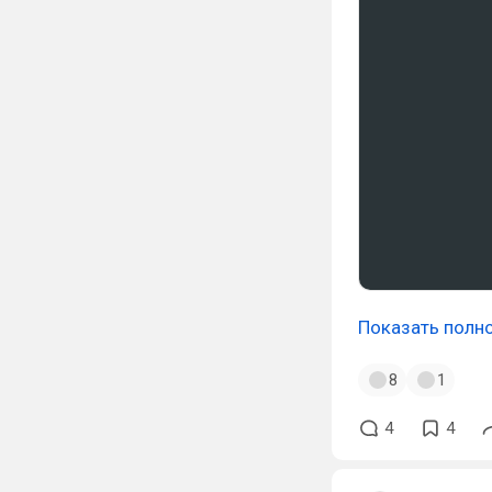
Показать полн
8
1
4
4