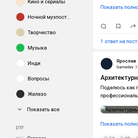
Кино и сериалы
Показать полн
Ночной музпостинг
Творчество
1 ответ на пост
Музыка
Ярослав
Инди
Gamedev
3
Архитектурн
Вопросы
Поделюсь как п
Железо
профессиональ
Показать все
Показать полн
DTF