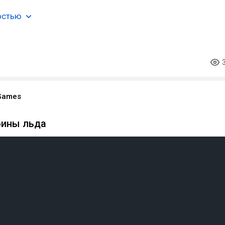
остью
Games
бины льда