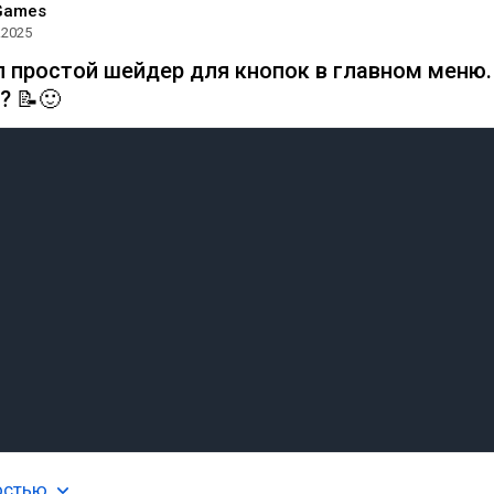
Games
.2025
л простой шейдер для кнопок в главном меню.
? 📝🙂
остью