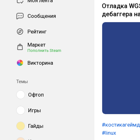
Моя лента
Отладка WGS
дебаггера н
Сообщения
Рейтинг
Маркет
Пополнить Steam
Викторина
Темы
Офтоп
Игры
#костикагейм
Гайды
#linux