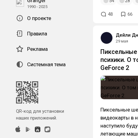
Granger
54
28
1990 - 2025
48
66
О проекте
Правила
Дейли Дн
29 мая
Реклама
Пиксельные 
психики. О т
Системная тема
GeForce 2
Пиксельные ше
QR-код для установки
видеокарты в н
наших приложений.
наступило будущ
летающие машин