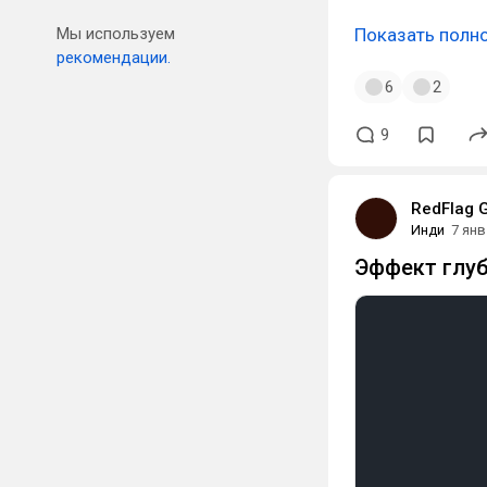
Мы используем
Показать полн
рекомендации.
6
2
9
RedFlag 
Инди
7 янв
Эффект глу