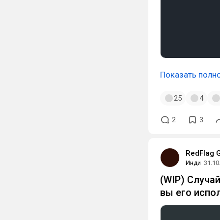
Показать полн
25
4
2
3
RedFlag 
Инди
31.10
(WIP) Случа
вы его испо