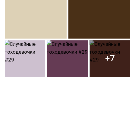
+7
#weaboo
#weabooart
#виабу
#weabooarts
#touhou
#hakurei_reimu
#hakureireimu#shinmyoumaru_sukuna
#okuu
#yuyuko_saigyouji
#yuyukosaigyouji
#hongmeiling
#kagerouimaizumi
#kagerou_imaizumi
#satori_komeiji
#satorikomeiji
#koishi_komeiji
#koishikomeiji
#cirno
#rin_kaenbyou
#rinkaenbyou