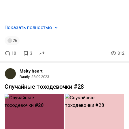
#suwakomoriya
#suwako_moriya
#kurodani_yamame
#yakumo…
Показать полностью
26
10
3
812
Melty heart
Виабу
28.09.2023
Случайные тоходевочки #28