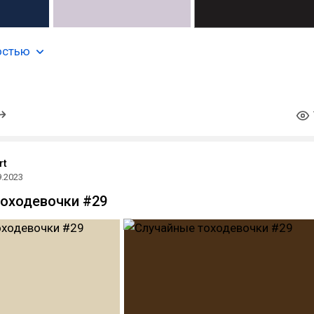
остью
rt
9.2023
оходевочки #29