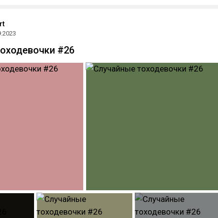
rt
9.2023
оходевочки #26