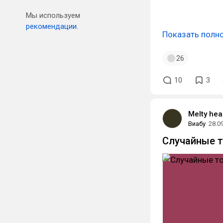
#kurodani_ya
Мы используем
рекомендации.
Показать полн
26
10
3
Melty hea
Виабу
28.0
Случайные т