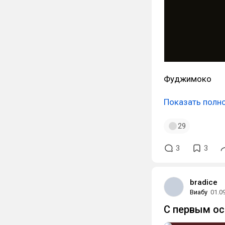
Фуджимоко
Показать полн
29
3
3
bradice
Виабу
01.0
С первым о