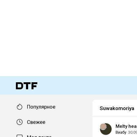
Популярное
Suwakomoriya
Свежее
Melty hea
Виабу
30.0