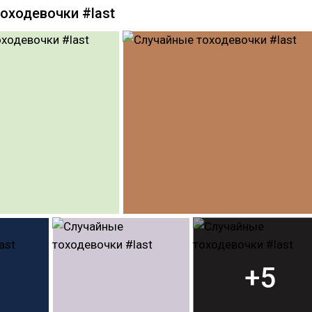
оходевочки #last
+5