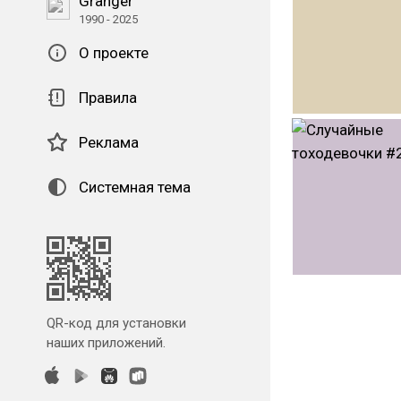
Granger
1990 - 2025
О проекте
Правила
Реклама
Системная тема
#weaboo
#weab
QR-код для установки
#hakureireimu
наших приложений.
#yuyukosaigyou
#satori_komeiji
#rin_kaenbyou