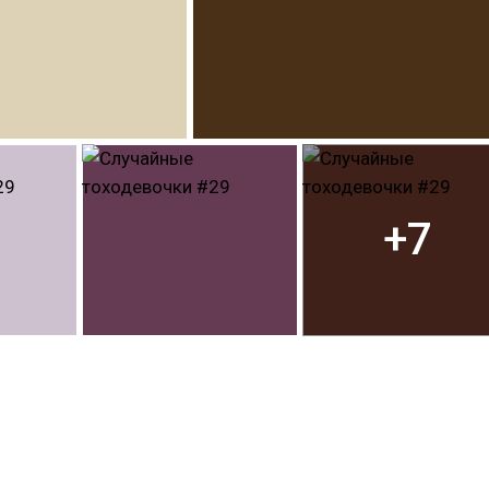
+7
ooart
#виабу
#weabooarts
#touhou
#hakurei_reimu
#shinmyoumaru_sukuna
#okuu
#yuyuko_saigyouji
ji
#hongmeiling
#kagerouimaizumi
#kagerou_imaizumi
#satorikomeiji
#koishi_komeiji
#koishikomeiji
#cirno
#rinkaenbyou
#suwakomoriya
#suwako_moriya