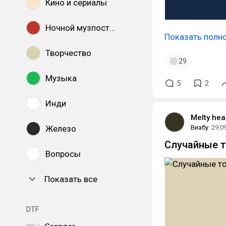
Кино и сериалы
Ночной музпостинг
Показать полн
Творчество
29
Музыка
5
2
Инди
Melty hea
Железо
Виабу
29.0
Случайные т
Вопросы
Показать все
DTF