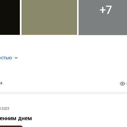
+7
остью
9.2023
сенним днем