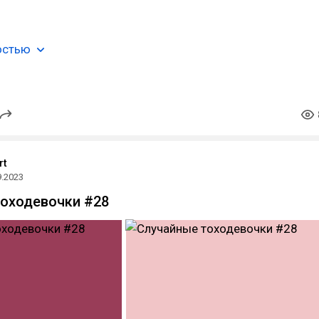
mame
#yakumo…
остью
rt
9.2023
оходевочки #28