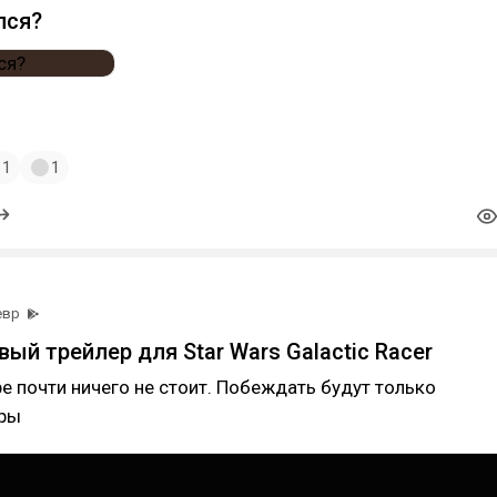
лся?
1
1
евр
ый трейлер для Star Wars Galactic Racer
ре почти ничего не стоит. Побеждать будут только
еры