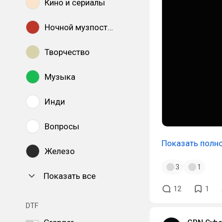
Кино и сериалы
Ночной музпостинг
Творчество
Музыка
Инди
Вопросы
Показать полн
Железо
3
1
Показать все
12
1
DTF