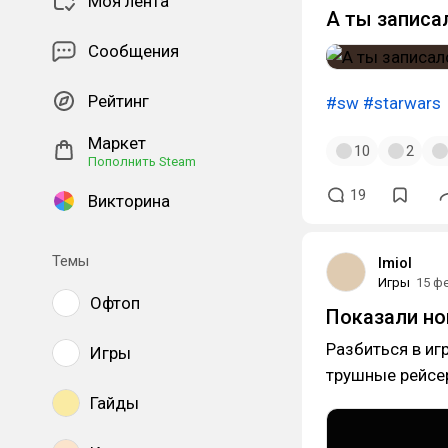
Моя лента
А ты записа
Сообщения
Рейтинг
#sw
#starwars
Маркет
10
2
Пополнить Steam
19
Викторина
Темы
lmiol
Игры
15 ф
Офтоп
Показали нов
Разбиться в иг
Игры
трушные рейс
Гайды