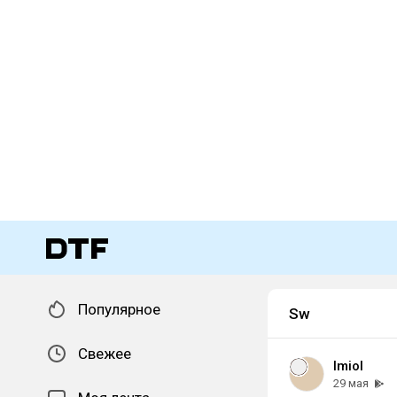
Популярное
Sw
Свежее
lmiol
29 мая