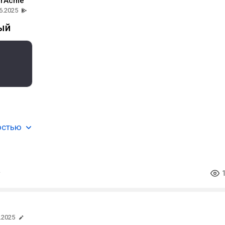
erAcme
6.2025
ый
остью
.2025