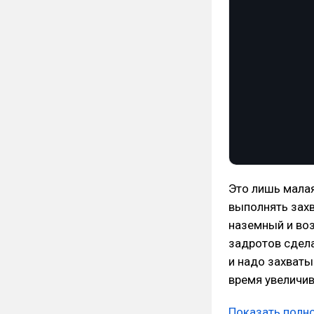
Это лишь малая
выполнять захв
наземный и во
задротов сдела
и надо захваты
время увеличи
Показать полн