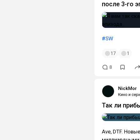
после 3-го э
#SW
17
1
8
NickMor
Кино и сер
Так ли приб
Ave, DTF. Новы
миллиардными 