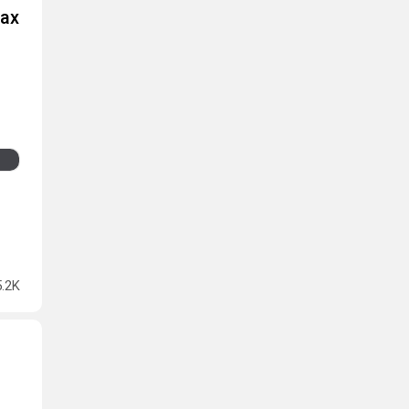
мах
5.2K