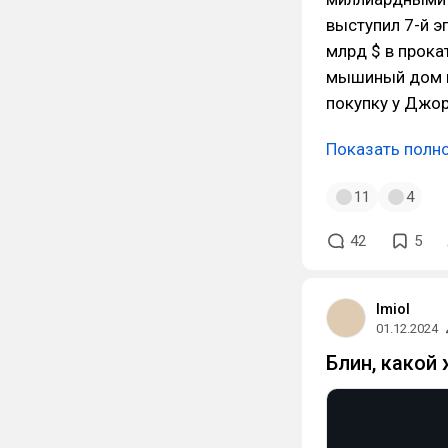
выступил 7-й э
млрд $ в прока
мышиный дом ку
покупку у Джор
Показать полн
11
4
42
5
lmiol
01.12.2024
Блин, какой