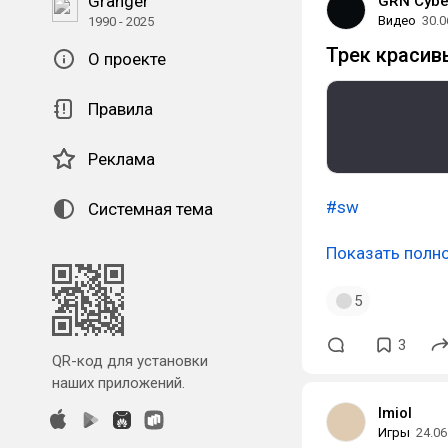
Granger
GRN Cyb
Видео
30.0
1990 - 2025
Трек красив
О проекте
Правила
Реклама
#sw
Системная тема
Показать полн
5
3
QR-код для установки
наших приложений.
lmiol
Игры
24.06