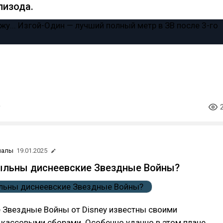
пизода.
иалы
19.01.2025
ыльны диснеевские Звездные Войны?
е Звездные Войны от Disney известны своими
кассовыми сборами. Особенно удачно в этом плане