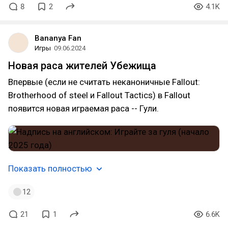
8
2
4.1K
Bananya Fan
Игры
09.06.2024
Новая раса жителей Убежища
Впервые (если не считать неканоничные Fallout:
Brotherhood of steel и Fallout Tactics) в Fallout
появится новая играемая раса -- Гули.
Показать полностью
12
21
1
6.6K