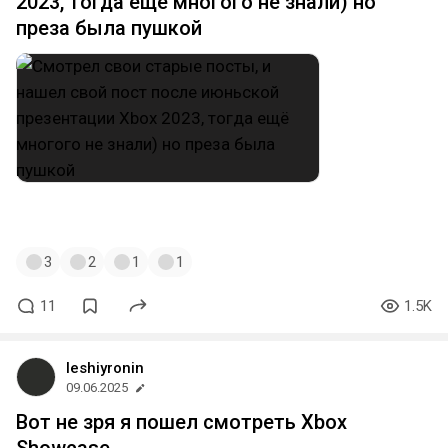
2023, тогда ещё многого не знали) но
преза была пушкой
#xboxshowcase
3
2
1
1
11
1.5K
leshiyronin
09.06.2025
Вот не зря я пошел смотреть Xbox