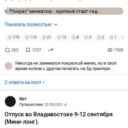
Показать полностью
779
119
21
13
8
3
2
1
365
1257
192K
Никогда не занимался покраской минек, но в своё
время хотели с другом печатать на 3д принтере
фигурки, да отдавать нашей подруге которая
занимается миньками на покраску. Почитав
2 ответа на пост
статью в который раз убедился что это даже не
хобби, а капец какая кропотливая и ювелирная
работа.
Кит
Путешествия
23.09.2025
Отпуск во Владивостоке 9-12 сентября
(Мини-лонг).