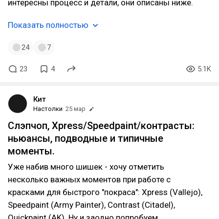
интересны процесс и детали, они описаны ниже.
Показать полностью
24
7
23
4
5.1K
Кит
Настолки
25 мар
Слэпчоп, Xpress/Speedpaint/контрасты:
ньюансы, подводные и типичные
моменты.
Уже набив много шишек - хочу отметить
несколько важных моментов при работе с
красками для быстрого "покраса": Xpress (Vallejo),
Speedpaint (Army Painter), Contrast (Citadel),
Quickpaint (AK). Ну и заодно попробуем