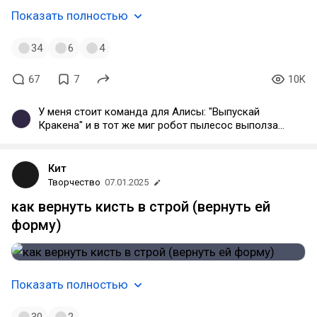
Показать полностью
34
6
4
67
7
10K
У меня стоит команда для Алисы: "Выпускай
Кракена" и в тот же миг робот пылесос выползает
из под стола и начинает делать свое грязное
дело. А зовут его Димон)
Кит
Творчество
07.01.2025
как вернуть кисть в строй (вернуть ей
форму)
Показать полностью