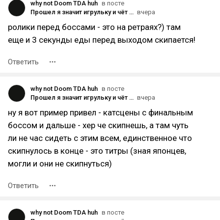
why not Doom TDA huh
в посте
Прошел я значит игрульку и чёт хз, ну сюжет полнейшее говно, умные японские разрабы еще сделали не скипаемые заставки и предлагают этой нудятиной еще и на нг + наслаждаться. Я уже молчу что брони нет, скинов нет. Боссы постоянно повторяются, хз кароч.
вчера
ролики перед боссами - это на ретраях?) там
еще и 3 секунды еды перед выходом скипается!
Ответить
why not Doom TDA huh
в посте
Прошел я значит игрульку и чёт хз, ну сюжет полнейшее говно, умные японские разрабы еще сделали не скипаемые заставки и предлагают этой нудятиной еще и на нг + наслаждаться. Я уже молчу что брони нет, скинов нет. Боссы постоянно повторяются, хз кароч.
вчера
ну я вот пример привел - катсцены с финальным
боссом и дальше - хер че скипнешь, а там чуть
ли не час сидеть с этим всем, единственное что
скипнулось в конце - это титры (зная японцев,
могли и они не скипнуться)
Ответить
why not Doom TDA huh
в посте