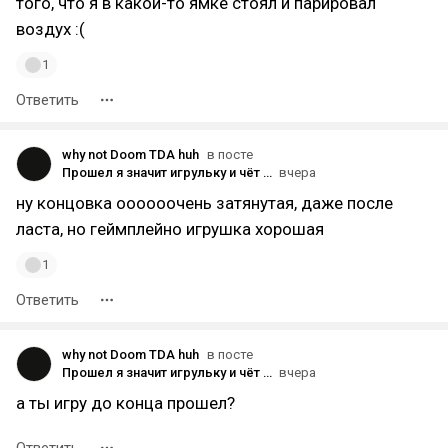
того, что я в какой-то ямке стоял и парировал
воздух :(
1
Ответить
why not Doom TDA huh
в посте
Прошел я значит игрульку и чёт хз, ну сюжет полнейшее говно, умные японские разрабы еще сделали не скипаемые заставки и предлагают этой нудятиной еще и на нг + наслаждаться. Я уже молчу что брони нет, скинов нет. Боссы постоянно повторяются, хз кароч.
вчера
ну концовка оооооочень затянутая, даже после
ласта, но геймплейно игрушка хорошая
1
Ответить
why not Doom TDA huh
в посте
Прошел я значит игрульку и чёт хз, ну сюжет полнейшее говно, умные японские разрабы еще сделали не скипаемые заставки и предлагают этой нудятиной еще и на нг + наслаждаться. Я уже молчу что брони нет, скинов нет. Боссы постоянно повторяются, хз кароч.
вчера
а ты игру до конца прошел?