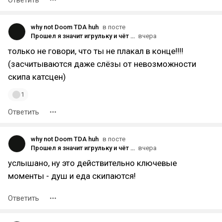
Ответить
why not Doom TDA huh
в посте
Прошел я значит игрульку и чёт хз, ну сюжет полнейшее говно, умные японские разрабы еще сделали не скипаемые заставки и предлагают этой нудятиной еще и на нг + наслаждаться. Я уже молчу что брони нет, скинов нет. Боссы постоянно повторяются, хз кароч.
вчера
только не говори, что ты не плакал в конце!!!!
(засчитываются даже слёзы от невозможности
скипа катсцен)
1
Ответить
why not Doom TDA huh
в посте
Прошел я значит игрульку и чёт хз, ну сюжет полнейшее говно, умные японские разрабы еще сделали не скипаемые заставки и предлагают этой нудятиной еще и на нг + наслаждаться. Я уже молчу что брони нет, скинов нет. Боссы постоянно повторяются, хз кароч.
вчера
услышано, ну это действительно ключевые
моменты - душ и еда скипаются!
Ответить