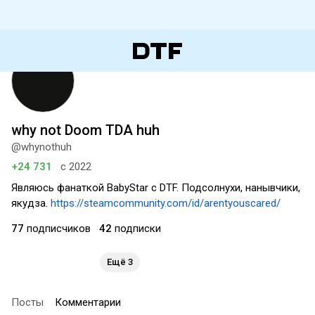
why not Doom TDA huh
@whynothuh
+24 731
с 2022
Являюсь фанаткой BabyStar с DTF. Подсолнухи, нанывчики,
якудза.
https://steamcommunity.com/id/arentyouscared/
77
подписчиков
42
подписки
Ещё 3
Посты
Комментарии