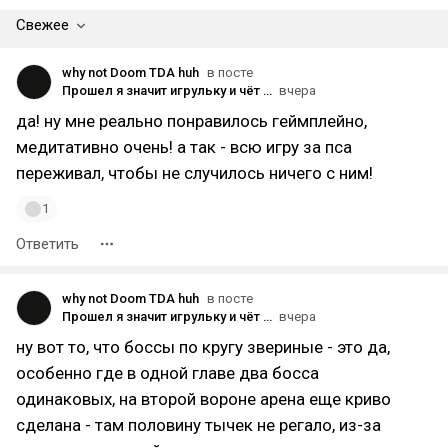
Свежее
why not Doom TDA huh
в посте
Прошел я значит игрульку и чёт хз, ну сюжет полнейшее говно, умные японские разрабы еще сделали не скипаемые заставки и предлагают этой нудятиной еще и на нг + наслаждаться. Я уже молчу что брони нет, скинов нет. Боссы постоянно повторяются, хз кароч.
вчера
да! ну мне реально понравилось геймплейно,
медитативно очень! а так - всю игру за пса
переживал, чтобы не случилось ничего с ним!
1
Ответить
why not Doom TDA huh
в посте
Прошел я значит игрульку и чёт хз, ну сюжет полнейшее говно, умные японские разрабы еще сделали не скипаемые заставки и предлагают этой нудятиной еще и на нг + наслаждаться. Я уже молчу что брони нет, скинов нет. Боссы постоянно повторяются, хз кароч.
вчера
ну вот то, что боссы по кругу звериные - это да,
особенно где в одной главе два босса
одинаковых, на второй вороне арена еще криво
сделана - там половину тычек не регало, из-за