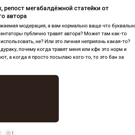
х, репост мегабалдёжной статейки от
го автора
ажаемая модерация, а вам нормально ваще что буквальн
ентаторы публично травят автора? Может там как-то
 использовать, не? Или это личная неприязнь какая-то?
дураку, почему когда травят меня или кфк это норм и
ют, а когда я просто посылаю кого-то, то это бан за
2
1