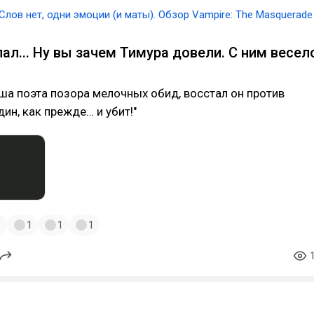
Слов нет, одни эмоции (и маты). Обзор Vampire: The Masquerade
пал... Ну вы зачем Тимура довели. С ним весел
ша поэта позора мелочных обид, восстал он против
ин, как прежде… и убит!"
1
1
1
1