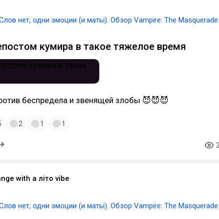
Слов нет, одни эмоции (и маты). Обзор Vampire: The Masquerade
постом кумира в такое тяжелое время
ротив беспредела и звенящей злобы 😈😈😈
5
2
1
1
nge with a лiто vibe
Слов нет, одни эмоции (и маты). Обзор Vampire: The Masquerade