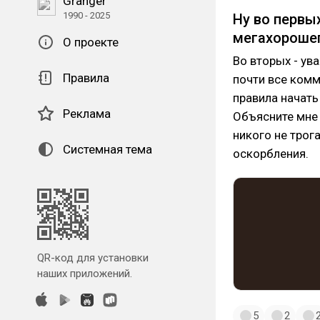
Granger
1990 - 2025
Ну во первы
мегахороше
О проекте
Во вторых - ув
Правила
почти все комм
правила начать
Реклама
Объясните мне 
никого не трога
Системная тема
оскорбления.
QR-код для установки
наших приложений.
5
2