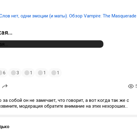
Слов нет, одни эмоции (и маты). Обзор Vampire: The Masquerade
ая...
6
3
1
1
1
о за собой он не замечает, что говорит, а вот когда так же с
 извините, модерация обратите внимание на этих нехороших
дько