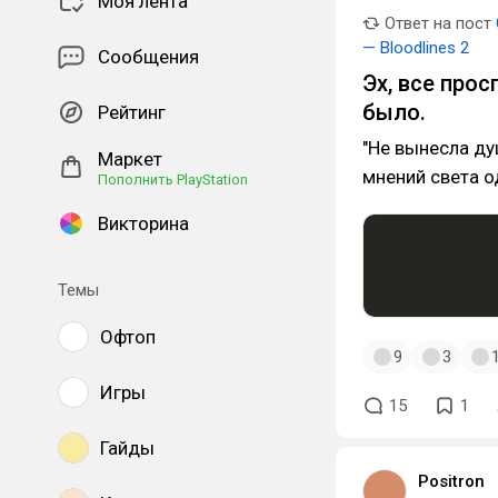
Моя лента
Ответ на пост
— Bloodlines 2
Сообщения
Эх, все прос
было.
Рейтинг
"Не вынесла ду
Маркет
мнений света од
Пополнить PlayStation
Викторина
Темы
Офтоп
9
3
Игры
15
1
Гайды
Positron