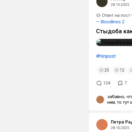
28.10.2025
Ответ на пост
— Bloodlines 2
Стыдоба как
#hinpost
20
12
134
7
забавно, чт
ним, то тут
ублюдышей
Петра Ра
28.10.2025