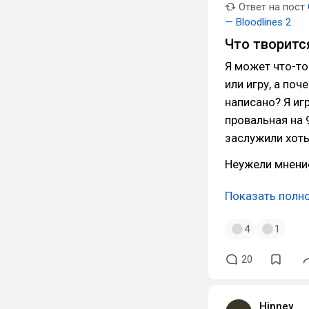
Ответ на пост
— Bloodlines 2
Что творитс
Я может что-то
или игру, а поч
написано? Я иг
провальная на 
заслужили хоть
Неужели мнени
Показать полн
4
1
20
Hinney