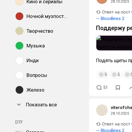
Кино и сериалы
28.10.2025
Ответ на пост
Ночной музпостинг
— Bloodlines 2
Поддержу ре
Творчество
Музыка
Подять щиты п
Инди
5
5
Вопросы
51
Железо
Показать все
viterofcha
28.10.2025
DTF
Ответ на пост
— Bloodlines 2