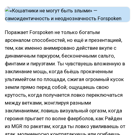
Поражает Forspoken не только богатым
арсеналом способностей, но ещё и презентацией,
тем, как именно анимировано действие вкупе с
динамичным паркуром, бесконечными сальто,
финтами и пируэтами. Ты чувствуешь вложенную в
заклинание мощь, когда бьёшь прокаченным
ультимейтом по площади, сжигая огромный кусок
земли прямо перед собой; ощущаешь свою
крутость, когда получается ловко переключаться
между ветками, жонглируя разными
заклинаниями; ловишь визуальный оргазм, когда
героиня прыгает по волне фаерболов, как Райден
из MGR по ракетам; когда ты ловко увиливаешь от
атак, молниеносно контратакуешь или огибаешь