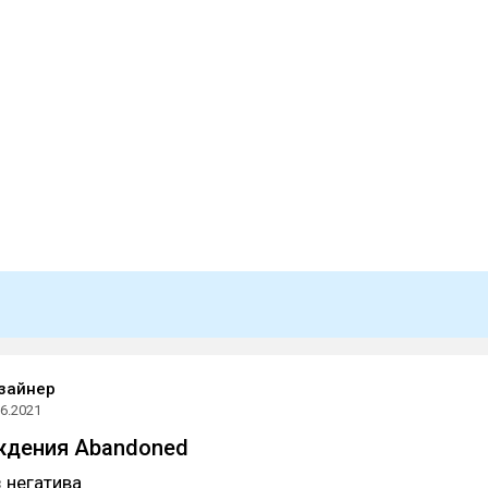
зайнер
06.2021
ждения Abandoned
 негатива