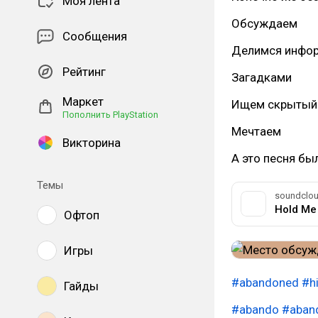
Моя лента
Обсуждаем
Сообщения
Делимся инфо
Рейтинг
Загадками
Маркет
Ищем скрытый
Пополнить PlayStation
Мечтаем
Викторина
А это песня был
Темы
soundclo
Hold Me
Офтоп
Игры
#abandoned
#h
Гайды
#abando
#aban