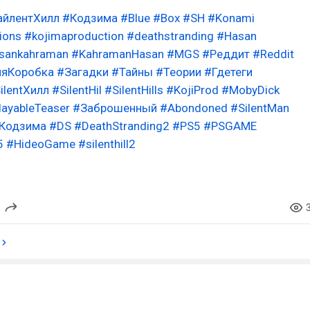
айлентХилл
#Кодзима
#Blue
#Box
#SH
#Konami
ions
#kojimaproduction
#deathstranding
#Hasan
sankahraman
#KahramanHasan
#MGS
#Реддит
#Reddit
яяКоробка
#Загадки
#Тайны
#Теории
#Гдетеги
ilentХилл
#SilentHil
#SilentHills
#KojiProd
#MobyDick
layableTeaser
#Заброшенный
#Abondoned
#SilentMan
Кодзима
#DS
#DeathStranding2
#PS5
#PSGAME
5
#HideoGame
#silenthill2