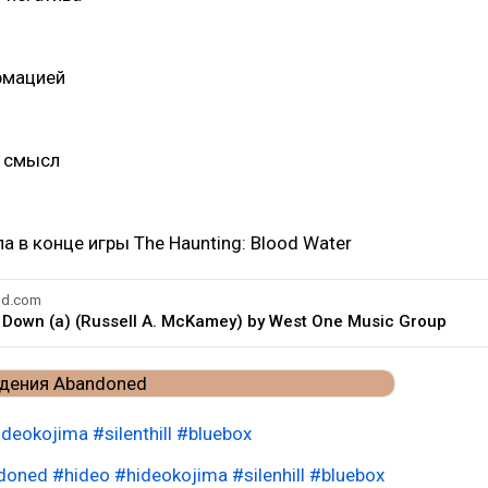
рмацией
 смысл
а в конце игры The Haunting: Blood Water
ud.com
 Down (a) (Russell A. McKamey) by West One Music Group
ideokojima
#silenthill
#bluebox
doned
#hideo
#hideokojima
#silenhill
#bluebox