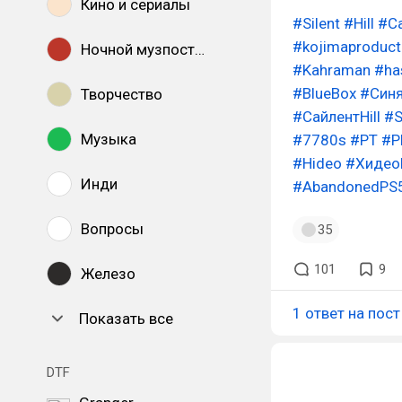
Кино и сериалы
#Silent
#Hill
#С
#kojimaproduct
Ночной музпостинг
#Kahraman
#ha
#BlueBox
#Син
Творчество
#СайлентHill
#S
Музыка
#7780s
#PT
#P
#Hideo
#Хидео
Инди
#AbandonedPS
Вопросы
35
101
9
Железо
1 ответ на пост
Показать все
DTF