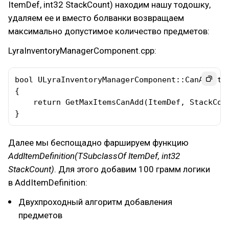
ItemDef, int32 StackCount) находим нашу тодошку,
удаляем ее и вместо болванки возвращаем
максимально допустимое количество предметов:
LyraInventoryManagerComponent.cpp:
bool ULyraInventoryManagerComponent::CanAddIte
{

    return GetMaxItemsCanAdd(ItemDef, StackCoun
}
Далее мы беспощадно фаршируем функцию
AddItemDefinition(TSubclassOf
ItemDef, int32
StackCount)
. Для этого добавим 100 грамм логики
в AddItemDefinition:
Двухпроходный алгоритм добавления
предметов