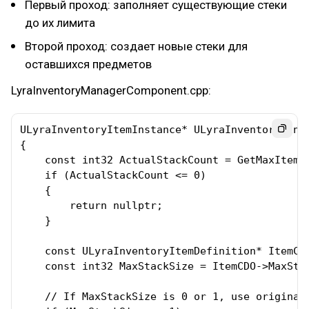
Первый проход: заполняет существующие стеки
до их лимита
Второй проход: создает новые стеки для
оставшихся предметов
LyraInventoryManagerComponent.cpp:
ULyraInventoryItemInstance* ULyraInventoryMana
{

    const int32 ActualStackCount = GetMaxItemsC
    if (ActualStackCount <= 0)

    {

        return nullptr;

    }

    const ULyraInventoryItemDefinition* ItemCD
    const int32 MaxStackSize = ItemCDO->MaxStac
    // If MaxStackSize is 0 or 1, use original 