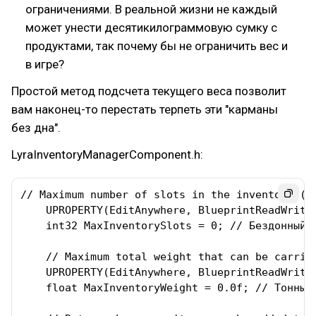
ограничениями. В реальной жизни не каждый
может унести десятикилограммовую сумку с
продуктами, так почему бы не ограничить вес и
в игре?
Простой метод подсчета текущего веса позволит
вам наконец-то перестать терпеть эти "карманы
без дна".
LyraInventoryManagerComponent.h:
// Maximum number of slots in the inventory (0 
    UPROPERTY(EditAnywhere, BlueprintReadWrite,
    int32 MaxInventorySlots = 0; // Бездонный к
    // Maximum total weight that can be carried
    UPROPERTY(EditAnywhere, BlueprintReadWrite,
    float MaxInventoryWeight = 0.0f; // Тонны д