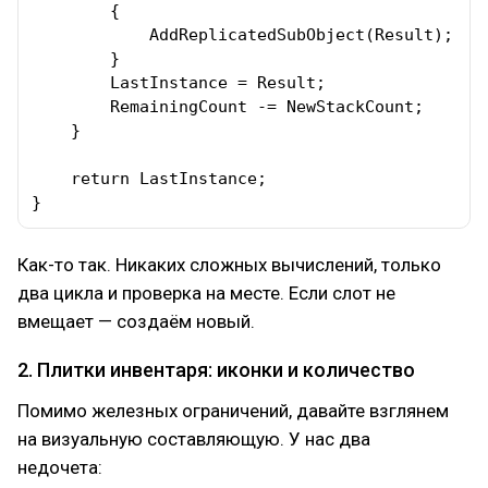
        {

            AddReplicatedSubObject(Result);

        }

        LastInstance = Result;

        RemainingCount -= NewStackCount;

    }

    return LastInstance;

}
Как-то так. Никаких сложных вычислений, только
два цикла и проверка на месте. Если слот не
вмещает — создаём новый.
2. Плитки инвентаря: иконки и количество
Помимо железных ограничений, давайте взглянем
на визуальную составляющую. У нас два
недочета: