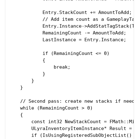
            Entry.StackCount += AmountToAdd;

            // Add item count as a GameplayTag
            Entry.Instance->AddStatTagStack(TAG
            RemainingCount -= AmountToAdd;

            LastInstance = Entry.Instance;

            if (RemainingCount <= 0)

            {

                break;

            }

        }

    }

    // Second pass: create new stacks if needed
    while (RemainingCount > 0)

    {

        const int32 NewStackCount = FMath::Min(
        ULyraInventoryItemInstance* Result = In
        if (IsUsingRegisteredSubObjectList() &&