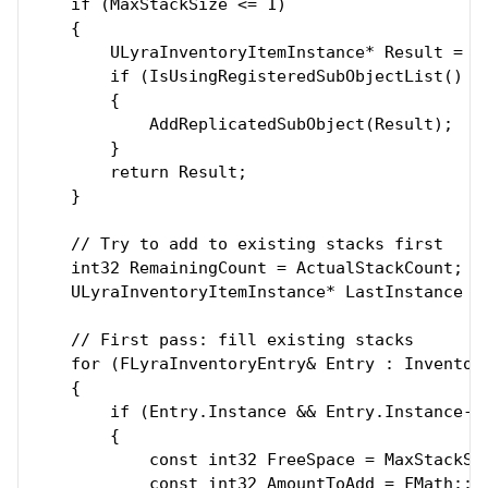
    if (MaxStackSize <= 1)

    {

        ULyraInventoryItemInstance* Result = In
        if (IsUsingRegisteredSubObjectList() &&
        {

            AddReplicatedSubObject(Result);

        }

        return Result;

    }

    // Try to add to existing stacks first

    int32 RemainingCount = ActualStackCount;

    ULyraInventoryItemInstance* LastInstance = 
    // First pass: fill existing stacks

    for (FLyraInventoryEntry& Entry : Inventory
    {

        if (Entry.Instance && Entry.Instance->
        {

            const int32 FreeSpace = MaxStackSiz
            const int32 AmountToAdd = FMath::Mi