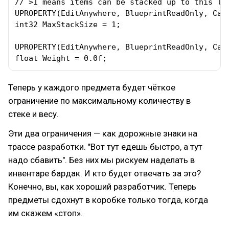
// >1 means items can be stacked up to this lim
UPROPERTY(EditAnywhere, BlueprintReadOnly, Cate
int32 MaxStackSize = 1;

UPROPERTY(EditAnywhere, BlueprintReadOnly, Cate
float Weight = 0.0f;
Теперь у каждого предмета будет чёткое
ограничение по максимальному количеству в
стеке и весу.
Эти два ограничения — как дорожные знаки на
трассе разработки. "Вот тут едешь быстро, а тут
надо сбавить". Без них мы рискуем наделать в
инвентаре бардак. И кто будет отвечать за это?
Конечно, вы, как хороший разработчик. Теперь
предметы сдохнут в коробке только тогда, когда
им скажем «стоп».