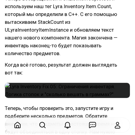
используем наш тег Lyra.Inventory.Item.Count,
который мы определили в C++. С его помощью
вытаскиваем StackCount из
ULyraInventoryItemInstance и обновляем текст
нашего нового компонента. Магия закончена —
инвентарь наконец-то будет показывать
количество предметов.
Когда всё готово, результат должен выглядеть
вот так:
Теперь, чтобы проверить это, запустите игру и
подберите несколько предметов. Обратите
внимание, что предметы в настоящее время не
будут объединяться в одну стопку. Нам нужно