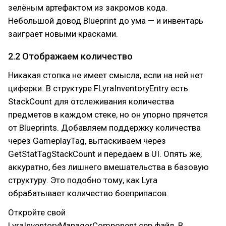
зелёным артефактом из закромов кода.
Небольшой довод Blueprint до ума — и инвентарь
заиграет новыми красками.
2.2 Отображаем количество
Никакая стопка не имеет смысла, если на ней нет
циферки. В структуре FLyraInventoryEntry есть
StackCount для отслеживания количества
предметов в каждом стеке, но он упорно прячется
от Blueprints. Добавляем поддержку количества
через GameplayTag, вытаскиваем через
GetStatTagStackCount и передаем в UI. Опять же,
аккуратно, без лишнего вмешательства в базовую
структуру. Это подобно тому, как Lyra
обрабатывает количество боеприпасов.
Откройте свой
LyraInventoryManagerComponent.cpp файл. В