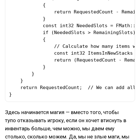
            {

                return RequestedCount - Remaini
            }

            const int32 NeededSlots = FMath::D
            if (NeededSlots > RemainingSlots)

            {

                // Calculate how many items we 
                const int32 ItemsInNewStacks = 
                return (RequestedCount - Remain
            }

        }

    }

    return RequestedCount;  // We can add all r
}
Здесь начинается магия — вместо того, чтобы
тупо отказывать игроку, если он хочет втиснуть в
инвентарь больше, чем можно, мы даем ему
столько, сколько можем. Да, мы не злые маги, мы