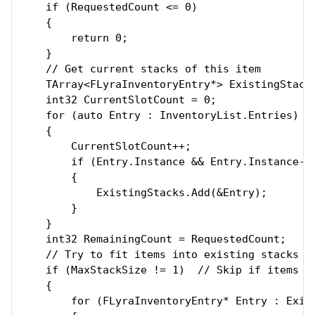
    if (RequestedCount <= 0)

    {

        return 0;

    }

    // Get current stacks of this item

    TArray<FLyraInventoryEntry*> ExistingStacks
    int32 CurrentSlotCount = 0;

    for (auto Entry : InventoryList.Entries)

    {

        CurrentSlotCount++;

        if (Entry.Instance && Entry.Instance->G
        {

            ExistingStacks.Add(&Entry);

        }

    }

    int32 RemainingCount = RequestedCount;

    // Try to fit items into existing stacks fi
    if (MaxStackSize != 1)  // Skip if items ca
    {

        for (FLyraInventoryEntry* Entry : Exist