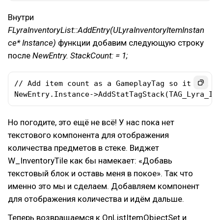
Внутри
FLyraInventoryList::AddEntry(ULyraInventoryItemInstan
ce* Instance)
функции добавим следующую строку
после
NewEntry. StackCount: = 1;
// Add item count as a GameplayTag so it can be
NewEntry.Instance->AddStatTagStack(TAG_Lyra_In
Но погодите, это ещё не всё! У нас пока нет
текстового компонента для отображения
количества предметов в стеке. Виджет
W_InventoryTile как бы намекает: «Добавь
текстовый блок и оставь меня в покое». Так что
именно это мы и сделаем. Добавляем компонент
для отображения количества и идём дальше.
Теперь возвращаемся к OnListItemObjectSet и