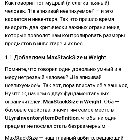
Как говорил тот мудрый (и слегка пьяный)
человек: "Не впихивай невпихуемое!" — и это
касается и инвентаря. Так что пришло время
внедрить два критически важных ограничения,
которые позволят нам контролировать размеры
предметов в инвентаре и их вес.
1.1 Добавляем MaxStackSize и Weight
Помните, что говорил один довольно умный и в
меру нетрезвый человек? «Не впихивай
невпихуемое!». Так вот, пора вписать её в ваш код.
Ну что ж, начнем с двух фундаментальных
ограничителей:
MaxStackSize
и
Weight
. Оба —
базовые свойства, значит им самое место в
ULyraInventoryItemDefinition
, чтобы ни один
предмет не посмел стать безразмерным.
MaxStackSize — наш главный арбитр, решающий