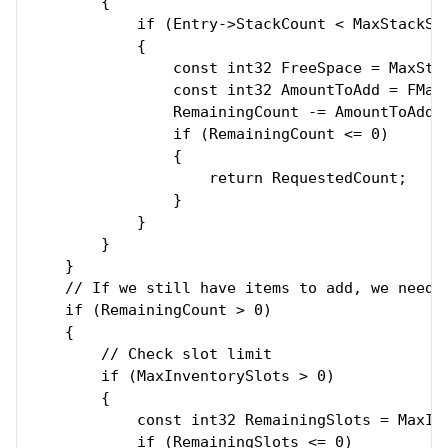
        {

            if (Entry->StackCount < MaxStackSiz
            {

                const int32 FreeSpace = MaxStac
                const int32 AmountToAdd = FMath
                RemainingCount -= AmountToAdd;

                if (RemainingCount <= 0)

                {

                    return RequestedCount;

                }

            }

        }

    }

    // If we still have items to add, we need n
    if (RemainingCount > 0)

    {

        // Check slot limit

        if (MaxInventorySlots > 0)

        {

            const int32 RemainingSlots = MaxInv
            if (RemainingSlots <= 0)
