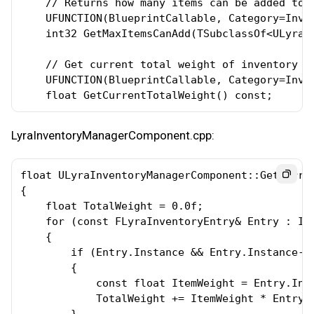
    // Returns how many items can be added to t
    UFUNCTION(BlueprintCallable, Category=Inven
    int32 GetMaxItemsCanAdd(TSubclassOf<ULyraI
    // Get current total weight of inventory

    UFUNCTION(BlueprintCallable, Category=Inven
    float GetCurrentTotalWeight() const;
LyraInventoryManagerComponent.cpp:
float ULyraInventoryManagerComponent::GetCurren
{

    float TotalWeight = 0.0f;

    for (const FLyraInventoryEntry& Entry : Inv
    {

        if (Entry.Instance && Entry.Instance->G
        {

            const float ItemWeight = Entry.Ins
            TotalWeight += ItemWeight * Entry.S