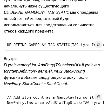
начале, чуть ниже существующего
UE_DEFINE_GAMEPLAY_TAG_STATIC
мы определим
новый тег геймплея, который будет
использоваться для представления количества
стеков каждого предмета:
UE_DEFINE_GAMEPLAY_TAG_STATIC(TAG_Lyra_Invento
Внутри
FLyraInventoryList::AddEntry(TSubclassOf<ULyraInven
toryItemDefinition> ItemDef, int32 StackCount)
функции добавим следующую строку после
NewEntry. StackCount = StackCount;
// Add item count as a GameplayTag so it can be
NewEntry.Instance->AddStatTagStack(TAG_Lyra_In