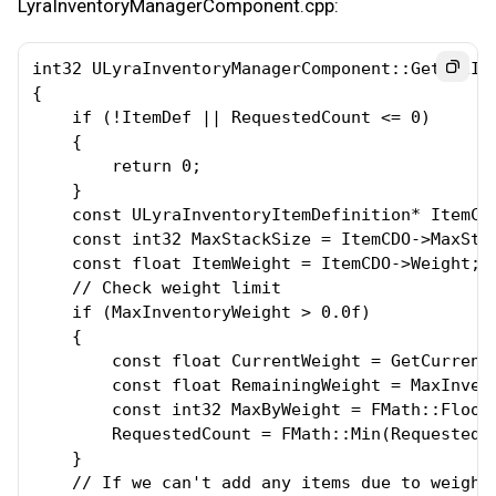
LyraInventoryManagerComponent.cpp:
int32 ULyraInventoryManagerComponent::GetMaxIt
{

    if (!ItemDef || RequestedCount <= 0)

    {

        return 0;

    }

    const ULyraInventoryItemDefinition* ItemCD
    const int32 MaxStackSize = ItemCDO->MaxStac
    const float ItemWeight = ItemCDO->Weight;

    // Check weight limit

    if (MaxInventoryWeight > 0.0f)

    {

        const float CurrentWeight = GetCurrentT
        const float RemainingWeight = MaxInvent
        const int32 MaxByWeight = FMath::FloorT
        RequestedCount = FMath::Min(RequestedCo
    }

    // If we can't add any items due to weight,