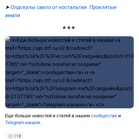
➤
Олдскулы свело от ностальгии. Проклятые
земли
Еще больше новостей и статей в нашем
сообществе
и
Telegram-канале
.
118