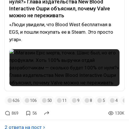
нуля?» Глава издательства New Blood
Interactive Ошри объяснил, почему Valve
можно не переживать
«Люди увидели, что Blood West бесплатная в
EGS, и пошли покупать ее в Steam. Это просто
угар».
626
106
50
11
9
8
5
4
869
56
130K
2 ответа на пост