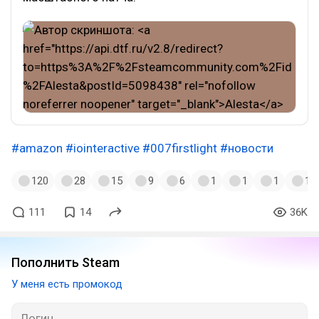
#amazon
#iointeractive
#007firstlight
#новости
120
28
15
9
6
1
1
1
1
111
14
36K
Пополнить Steam
У меня есть промокод