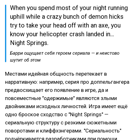
When you spend most of your night running
uphill while a crazy bunch of demon hicks
try to take your head off with an axe, you
know your helicopter crash landed in…
Night Springs.
Барри ощущает себя героем сериала — и неистово
шутит об этом
Местами идейная общность перетекает в
нарративную: например, серия про доппельгангера
предвосхищает его появление в игре, да и
повсеместные "одержимые" являются злыми
двойниками исходных личностей. Игра имеет ещё
одно броское сходство с "Night Springs" —
сериальную структуру с резкими сюжетными
поворотами и клиффхэнгерами. "Сериальность"
подчёркивается разработчиками при помощи