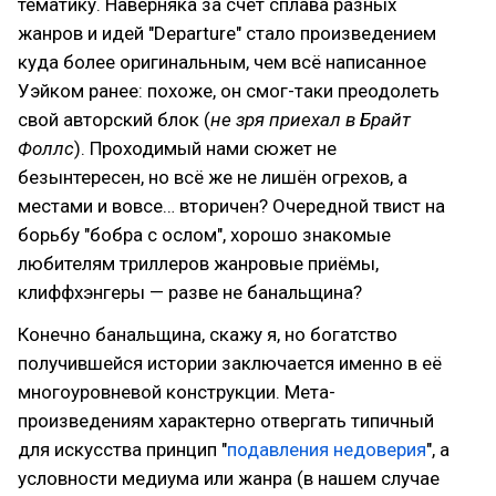
тематику. Наверняка за счёт сплава разных
жанров и идей "Departure" стало произведением
куда более оригинальным, чем всё написанное
Уэйком ранее: похоже, он смог-таки преодолеть
свой авторский блок (
не зря приехал в Брайт
Фоллс
). Проходимый нами сюжет не
безынтересен, но всё же не лишён огрехов, а
местами и вовсе… вторичен? Очередной твист на
борьбу "бобра с ослом", хорошо знакомые
любителям триллеров жанровые приёмы,
клиффхэнгеры — разве не банальщина?
Конечно банальщина, скажу я, но богатство
получившейся истории заключается именно в её
многоуровневой конструкции. Мета-
произведениям характерно отвергать типичный
для искусства принцип "
подавления недоверия
", а
условности медиума или жанра (в нашем случае