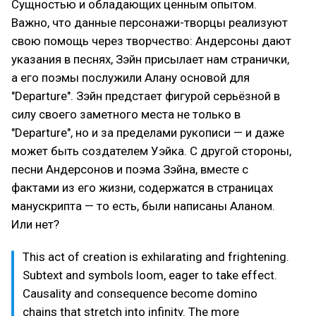
Сущностью и обладающих ценным опытом.
Важно, что данные персонажи-творцы реализуют
свою помощь через творчество: Андерсоны дают
указания в песнях, Зэйн присылает нам странички,
а его поэмы послужили Алану основой для
"Departure". Зэйн предстает фигурой серьёзной в
силу своего заметного места не только в
"Departure", но и за пределами рукописи — и даже
может быть создателем Уэйка. С другой стороны,
песни Андерсонов и поэма Зэйна, вместе с
фактами из его жизни, содержатся в страницах
манускрипта — то есть, были написаны Аланом.
Или нет?
This act of creation is exhilarating and frightening.
Subtext and symbols loom, eager to take effect.
Causality and consequence become domino
chains that stretch into infinity. The more