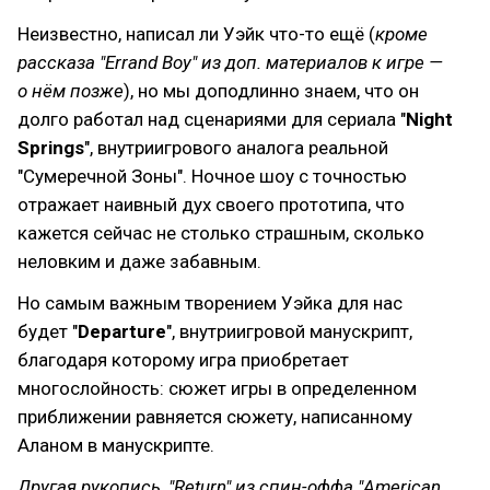
Неизвестно, написал ли Уэйк что-то ещё (
кроме
рассказа "Errand Boy" из доп. материалов к игре —
о нём позже
), но мы доподлинно знаем, что он
долго работал над сценариями для сериала "
Night
Springs
", внутриигрового аналога реальной
"Сумеречной Зоны". Ночное шоу с точностью
отражает наивный дух своего прототипа, что
кажется сейчас не столько страшным, сколько
неловким и даже забавным.
Но самым важным творением Уэйка для нас
будет "
Departure
", внутриигровой манускрипт,
благодаря которому игра приобретает
многослойность: сюжет игры в определенном
приближении равняется сюжету, написанному
Аланом в манускрипте.
Другая рукопись, "Return" из спин-оффа "American