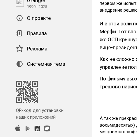
Granger
первом же испыта
1990 - 2025
внедрение решаю
О проекте
И в этой роли
Мерфи. Тот впо
Правила
же ОСП крышует
вице-президент
Реклама
Как не сложно 
Системная тема
управление пол
По фильму вых
трешово нарисо
QR-код для установки
наших приложений.
А так же прекрас
восьмидесятых) 
мощности платф