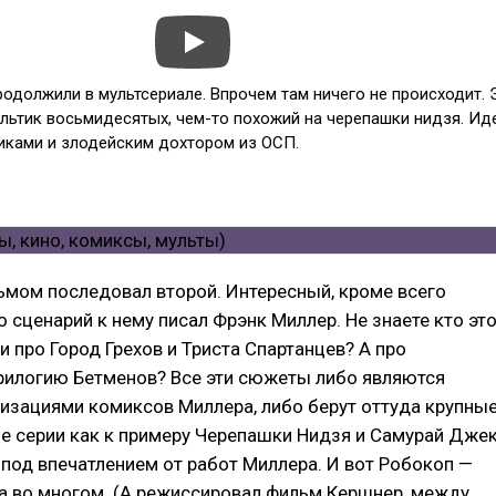
одолжили в мультсериале. Впрочем там ничего не происходит. 
ультик восьмидесятых, чем-то похожий на черепашки нидзя. Ид
никами и злодейским дохтором из ОСП.
ьмом последовал второй. Интересный, кроме всего
то сценарий к нему писал Фрэнк Миллер. Не знаете кто эт
 про Город Грехов и Триста Спартанцев? А про
рилогию Бетменов? Все эти сюжеты либо являются
изациями комиксов Миллера, либо берут оттуда крупны
кие серии как к примеру Черепашки Нидзя и Самурай Дже
под впечатлением от работ Миллера. И вот Робокоп —
а во многом. (А режиссировал фильм Кершнер, между