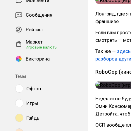
Моя лента
Лонгрид, где я
Сообщения
франшизе.
Рейтинг
Если вам прост
смотреть — мот
Маркет
Игровые валюты
Так же —
здесь
Викторина
разборов други
RoboCop (кино
Темы
Офтоп
Недалекое буду
Игры
Омни Консюмер
Детройта, чтоб
Гайды
ОСП вообще пл