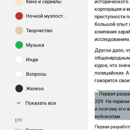
Кино и сериалы
исторического 
корпорация и в
Ночной музпостинг
преступности п
большой опыт 
Творчество
компания зараб
исследованиях
Музыка
Другое дело, ч
общенародным г
Инди
курсе, что зна
полицейских. А
Вопросы
говорится свои
Железо
Показать все
DTF
Первая разработк