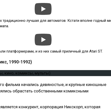
ях традиционно лучшая для автоматов. Кстати вполне годный м
емапа.
ли платформерами, и из них самый приличный для Atari ST.
кс, 1990-1992)
ого фильма начались девяностые, и крупные киношные
ялись обрастать собственными комиксными
является конкурент, корпорация Никскорп, которая