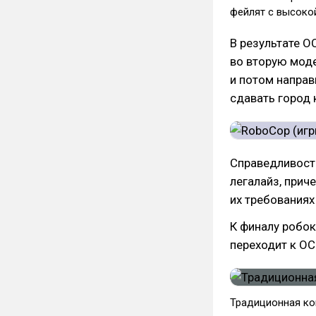
фейлят с высоко
В результате О
во вторую моде
и потом направ
сдавать город 
Справедливост
легалайз, прич
их требованиях
К финалу робок
переходит к ОС
Традиционная ко