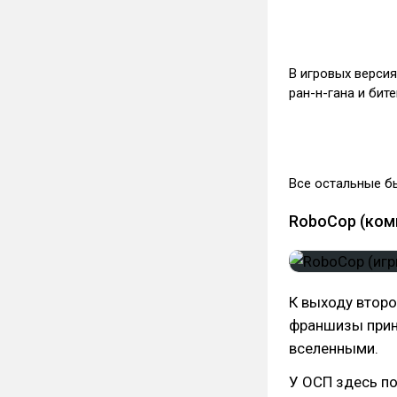
В игровых верси
ран-н-гана и бит
Все остальные бы
RoboCop (коми
К выходу втор
франшизы прин
вселенными.
У ОСП здесь по