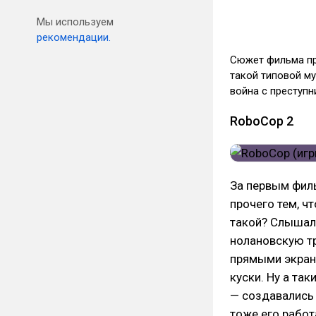
Мы используем
рекомендации.
Сюжет фильма пр
такой типовой м
война с преступ
RoboCop 2
За первым фил
прочего тем, ч
такой? Слышали
нолановскую т
прямыми экран
куски. Ну а та
— создавались 
тоже его работ