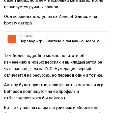
базе Yandex, но в нем, насколько мне известно, не
планируется ручных правок.
Оба перевода доступны на Zone of Games и на
boosty автора:
boosty.to
Перевод игры Starfield с помощью DeepL v0.4.2 - Anna Segnet
Там более подробно можно почитать об
изменениях в новых версиях и выкладывается он
чуть раньше, чем на ZoG. Нумерация версий
отличается на ресурсах, но перевод один и тот же.
Автору будет приятно, если фанаты космоса и игр
Bethesda подпишутся на ее профиль и
отблагодарят хотя бы лайком).
Вот так у нас на голом энтузиазме и абсолютно