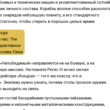
боевых и технических машин и укомплектованный сотней
ек личного состава. Корабль вполне способен расколот
 снарядов небольшую планету, а его стандартного
таточно, чтобы стереть в порошок целые армии.
«Непобедимый» направляется не на боевую, а на
ую миссию. На планете Регис III исчез сигнал
рейсера «Кондор» — того же класса, что и
 Экипажу нужно узнать, почему столь грозное оружие
о выходить на связь.
етил гостей бескрайними пустынными пейзажами,
рями и непонятными металлическими конструкциями,