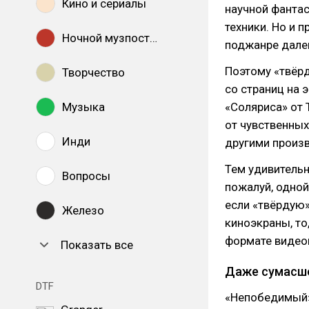
Кино и сериалы
научной фантас
техники. Но и 
Ночной музпостинг
поджанре дале
Поэтому «твёр
Творчество
со страниц на
Музыка
«Соляриса» от 
от чувственных
Инди
другими произ
Тем удивительне
Вопросы
пожалуй, одной
если «твёрдую»
Железо
киноэкраны, то
формате видео
Показать все
Даже сумасше
DTF
«Непобедимый» 