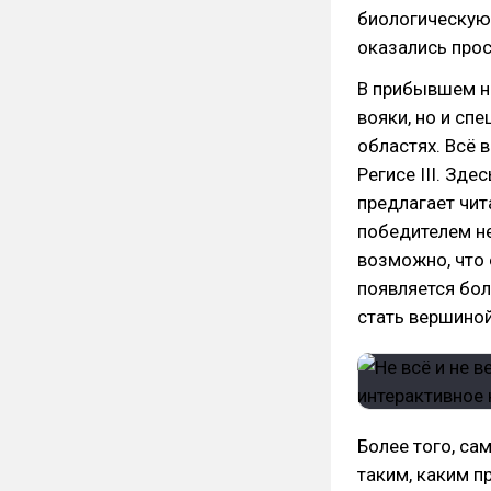
биологическую 
оказались про
В прибывшем н
вояки, но и сп
областях. Всё 
Регисе III. Зд
предлагает чит
победителем не
возможно, что 
появляется бо
стать вершино
Более того, сам
таким, каким 