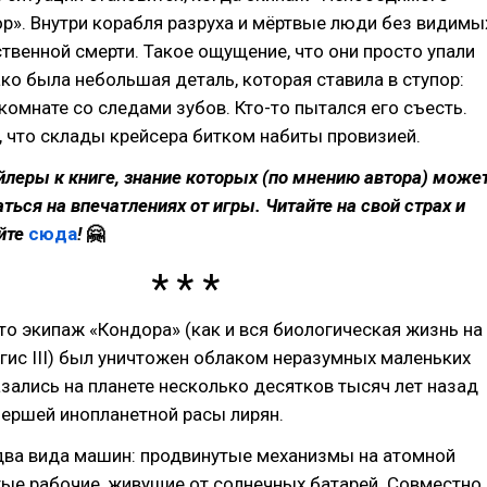
р». Внутри корабля разруха и мёртвые люди без видимы
твенной смерти. Такое ощущение, что они просто упали
ко была небольшая деталь, которая ставила в ступор:
комнате со следами зубов. Кто-то пытался его съесть.
, что склады крейсера битком набиты провизией.
йлеры к книге, знание которых (по мнению автора) може
ться на впечатлениях от игры. Читайте на свой страх и
йте
сюда
!
🤗
то экипаж «Кондора» (как и вся биологическая жизнь на
гис III) был уничтожен облаком неразумных маленьких
зались на планете несколько десятков тысяч лет назад
ершей инопланетной расы лирян.
два вида машин: продвинутые механизмы на атомной
тые рабочие, живущие от солнечных батарей. Совместно