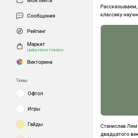
Моя лента
Рассказываем, 
классику научн
Сообщения
Рейтинг
Маркет
Цифровые товары
Викторина
Темы
Офтоп
Игры
Гайды
Станислав Лем 
двадцатого век