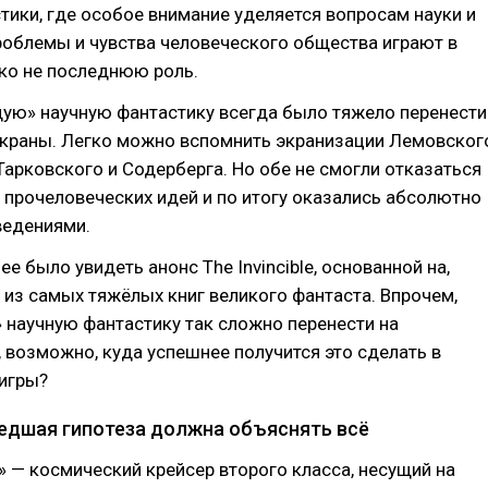
тики, где особое внимание уделяется вопросам науки и
проблемы и чувства человеческого общества играют в
ко не последнюю роль.
дую» научную фантастику всегда было тяжело перенести
 экраны. Легко можно вспомнить экранизации Лемовског
Тарковского и Содерберга. Но обе не смогли отказаться
 прочеловеческих идей и по итогу оказались абсолютно
ведениями.
е было увидеть анонс The Invincible, основанной на,
 из самых тяжёлых книг великого фантаста. Впрочем,
 научную фантастику так сложно перенести на
, возможно, куда успешнее получится это сделать в
игры?
дшая гипотеза должна объяснять всё
— космический крейсер второго класса, несущий на