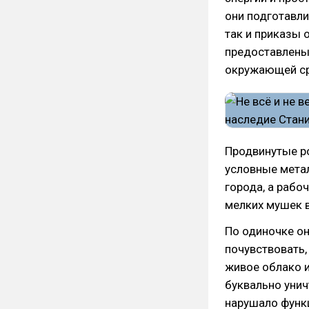
они подготавли
так и приказы 
предоставлены 
окружающей с
Продвинутые ро
условные метал
города, а рабо
мелких мушек в
По одиночке он
почувствовать
живое облако и
буквально унич
нарушало функ