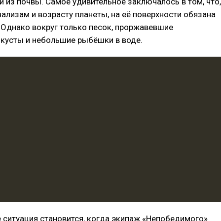
из почвы. Самое удивительное заключалось в том, что,
нализам и возрасту планеты, на её поверхности обязана
 Однако вокруг только песок, проржавевшие
 кусты и небольшие рыбёшки в воде.
 ситуация становится, когда экипаж «Непобедимого»