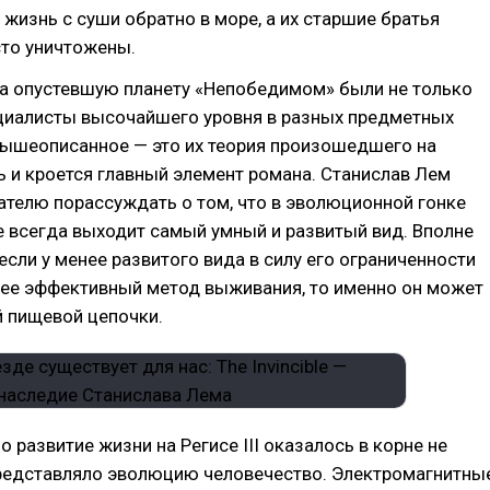
жизнь с суши обратно в море, а их старшие братья
сто уничтожены.
а опустевшую планету «Непобедимом» были не только
ециалисты высочайшего уровня в разных предметных
вышеописанное — это их теория произошедшего на
есь и кроется главный элемент романа. Станислав Лем
ателю порассуждать о том, что в эволюционной гонке
 всегда выходит самый умный и развитый вид. Вполне
если у менее развитого вида в силу его ограниченности
лее эффективный метод выживания, то именно он может
й пищевой цепочки.
о развитие жизни на Регисе III оказалось в корне не
представляло эволюцию человечество. Электромагнитны