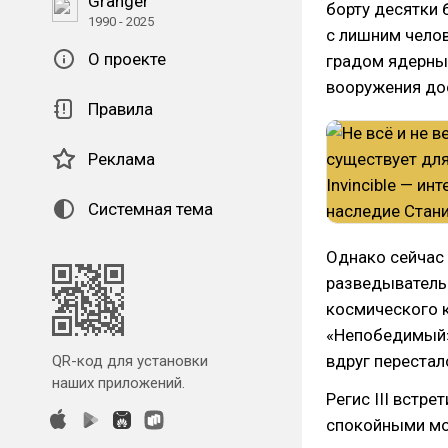
Granger
борту десятки 
1990 - 2025
с лишним челов
О проекте
градом ядерных
вооружения дос
Правила
Реклама
Системная тема
Однако сейчас 
разведывательн
космического к
«Непобедимый».
вдруг перестал
QR-код для установки
наших приложений.
Регис III встр
спокойными мо