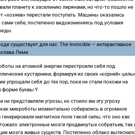
вали планету к заселению лирянами, но что-то пошло не
от «хозяев» перестали поступать. Машины оказались
сами себе, постепенно видоизменяясь под условия
реды.
боты на атомной энергии перестроили себя под
лические кустарники, формируя из своих «корней» целы
чие упрощали себя до тех пор, пока не стали похожи на
 форме буквы Y.
и не представляли угрозы, но стоило им эту угрозу
, как микроботы моментально собирались в огромное
 генерировали магнитное поле такой силы, что оно как
тожало электронные мозги продвинутых собратьев, так 
ции мозга живых существ. Постепенно облако вытеснил