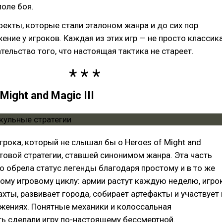
поле боя.
екты, которые стали эталоном жанра и до сих пор
ние у игроков. Каждая из этих игр — не просто классика
тельство того, что настоящая тактика не стареет.
Might and Magic III
игрока, который не слышал бы о Heroes of Might and
льтовой стратегии, ставшей синонимом жанра. Эта часть
о обрела статус легенды благодаря простому и в то же
ому игровому циклу: армии растут каждую неделю, игро
хты, развивает города, собирает артефакты и участвует 
жениях. Понятные механики и колоссальная
ь сделали игру по-настоящему бессмертной.