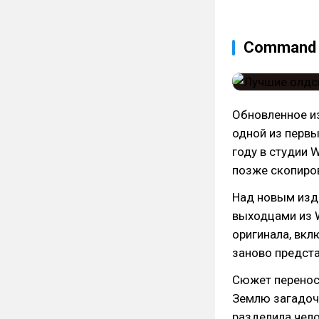
Command &
Обновленное и
одной из первы
году в студии 
позже скопиров
Над новым изда
выходцами из 
оригинала, вкл
заново предст
Сюжет переноси
Землю загадоч
разделила чело