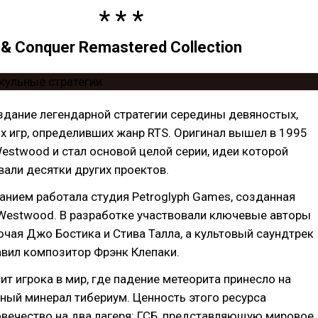
 Conquer Remastered Collection
здание легендарной стратегии середины девяностых,
х игр, определивших жанр RTS. Оригинал вышел в 1995
Westwood и стал основой целой серии, идеи которой
али десятки других проектов.
нием работала студия Petroglyph Games, созданная
Westwood. В разработке участвовали ключевые авторы
ючая Джо Бостика и Стива Талла, а культовый саундтрек
авил композитор Фрэнк Клепаки.
т игрока в мир, где падение метеорита принесло на
ный минерал тибериум. Ценность этого ресурса
вечество на два лагеря: ГСБ, представляющую мировое