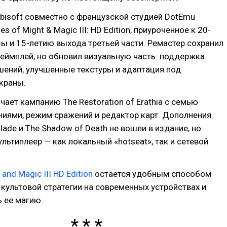
Ubisoft совместно с французской студией DotEmu
s of Might & Magic III: HD Edition, приуроченное к 20-
 и 15-летию выхода третьей части. Ремастер сохранил
еймплей, но обновил визуальную часть: поддержка
ений, улучшенные текстуры и адаптация под
краны.
ючает кампанию The Restoration of Erathia с семью
иями, режим сражений и редактор карт. Дополнения
lade и The Shadow of Death не вошли в издание, но
ультиплеер — как локальный «hotseat», так и сетевой
and Magic III HD Edition
остается удобным способом
 культовой стратегии на современных устройствах и
 ее магию.