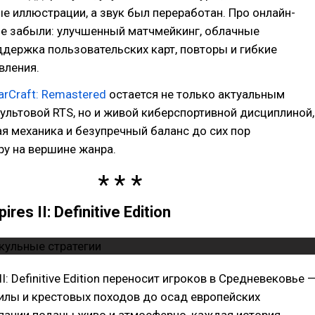
е иллюстрации, а звук был переработан. Про онлайн-
не забыли: улучшенный матчмейкинг, облачные
ддержка пользовательских карт, повторы и гибкие
вления.
arCraft: Remastered
остается не только актуальным
льтовой RTS, но и живой киберспортивной дисциплиной,
я механика и безупречный баланс до сих пор
у на вершине жанра.
res II: Definitive Edition
II: Definitive Edition переносит игроков в Средневековье 
илы и крестовых походов до осад европейских
пании поданы живо и атмосферно, каждая история