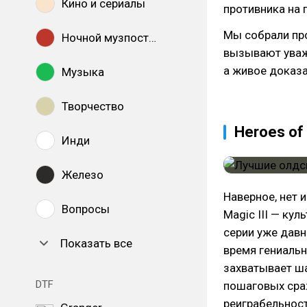
Кино и сериалы
противника на 
Мы собрали про
Ночной музпостинг
вызывают уваже
а живое доказа
Музыка
Творчество
Heroes of 
Инди
Железо
Наверное, нет 
Вопросы
Magic III — ку
серии уже давн
Показать все
время гениальн
захватывает ша
DTF
пошаговых сра
реиграбельност