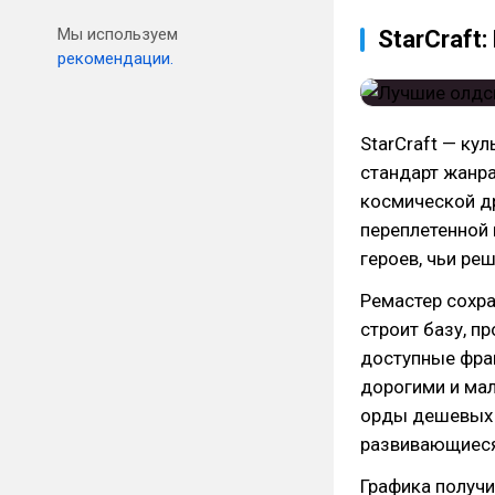
Мы используем
StarCraft
рекомендации.
StarCraft — ку
стандарт жанра
космической др
переплетенной 
героев, чьи ре
Ремастер сохра
строит базу, п
доступные фра
дорогими и ма
орды дешевых с
развивающиеся
Графика получи