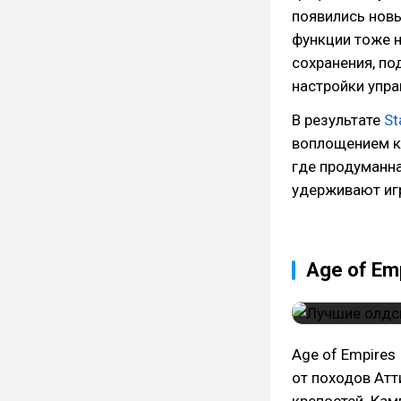
появились новы
функции тоже 
сохранения, по
настройки упра
В результате
St
воплощением ку
где продуманна
удерживают игр
Age of Empi
Age of Empires 
от походов Атт
крепостей. Кам