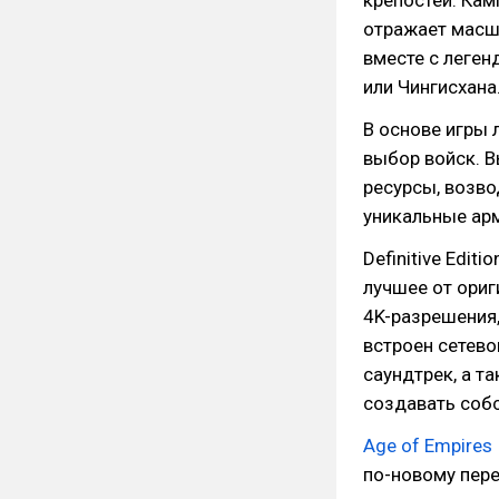
отражает масшт
вместе с леге
или Чингисхана
В основе игры 
выбор войск. В
ресурсы, возво
уникальные арм
Definitive Edit
лучшее от ориг
4K-разрешения,
встроен сетево
саундтрек, а т
создавать соб
Age of Empires II
по-новому пере