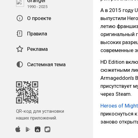
Granger
1990 - 2025
А в 2015 году 
выпустили Heroe
О проекте
летию франшизы
Правила
оригинальный г
высоких разреш
Реклама
современные э
HD Edition вкл
Системная тема
сюжетными лин
Armageddon’s B
присутствует м
через Steam.
Heroes of Might 
QR-код для установки
прикоснуться к
наших приложений.
заново открыть