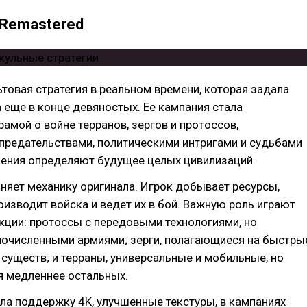
: Remastered
льтовая стратегия в реальном времени, которая задала
 еще в конце девяностых. Ее кампания стала
амой о войне терранов, зергов и протоссов,
предательствами, политическими интригами и судьбами
шения определяют будущее целых цивилизаций.
няет механику оригинала. Игрок добывает ресурсы,
роизводит войска и ведет их в бой. Важную роль играют
кции: протоссы с передовыми технологиями, но
лочисленными армиями; зерги, полагающиеся на быстры
уществ; и терраны, универсальные и мобильные, но
 медленнее остальных.
ла поддержку 4K, улучшенные текстуры, в кампаниях