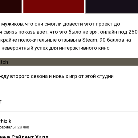
 мужиков, что они смогли довести этот проект до
 связь показывает, что это было не зря: онлайн под 250
 крайне положительные отзывы в Steam, 90 баллов на
то невероятный успех для интерактивного кино
жду второго сезона и новых игр от этой студии
ocstudio
#games
#игры
т
hizik
 сериалы
28 янв
ие в Сайлент Хилл