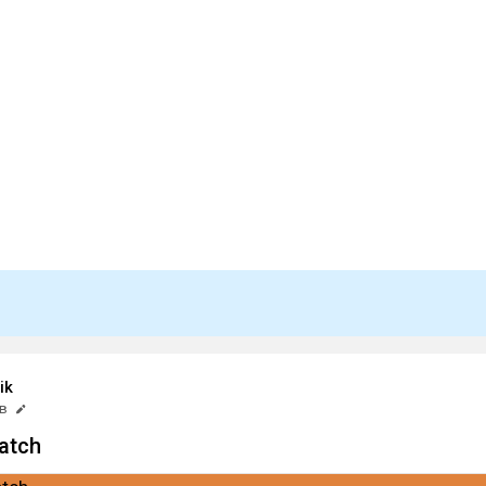
ik
нв
atch