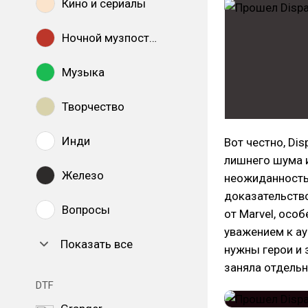
Кино и сериалы
Ночной музпостинг
Музыка
Творчество
Инди
Вот честно, Di
лишнего шума и
Железо
неожиданность 
доказательство
Вопросы
от Marvel, осо
уважением к а
Показать все
нужны герои и 
заняла отдельн
DTF