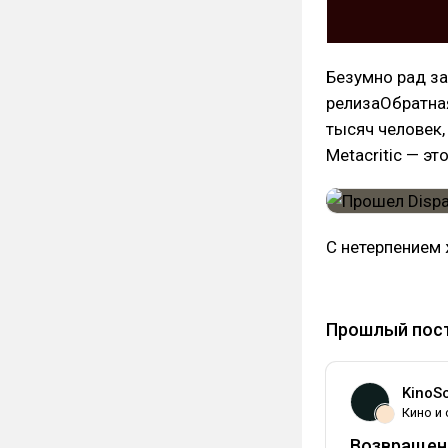
Безумно рад за
релизаОбратная
тысяч человек,
Metacritic — э
C нетерпением 
#dispatch
#adh
Прошлый пос
KinoSc
Кино и
Возвращен