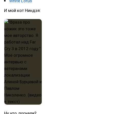
White Lotus
И мой кот Ниндзя:
Ну что, погнали?