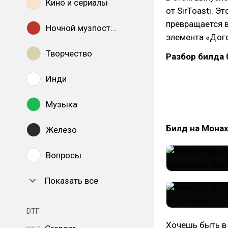
Кино и сериалы
от SirToasti. 
превращается 
Ночной музпостинг
элемента «Дог
Творчество
Разбор билда 0
Инди
Музыка
Билд на Мона
Железо
Вопросы
Показать все
DTF
Хочешь быть в 