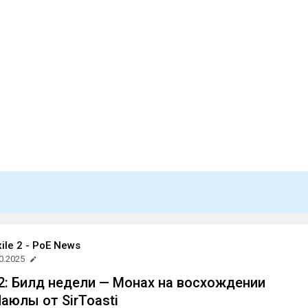
xile 2 - PoE News
0.2025
e 2: Билд недели — Монах на восхождении
аюлы от SirToasti