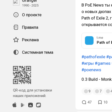
Granger
В PoE News ты 
1990 - 2025
о новых дюпах 
О проекте
Path of Exile 2
открывается с
Правила
t.me
Реклама
Path of 
Системная тема
#pathofexile
#p
#игры
#games
#poenews
0.3 Build - Monk
QR-код для установки
9
7
наших приложений.
47
10