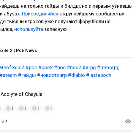
найдешь не только гайды и билды, но и первым узнаешь
и абузах.
Присоединяйся
к крупнейшему сообществу
, где тысячи игроков уже получают фору!❗Если не
сылка,
используйте
запасную.
Exile 2 | PoE News
athofexile2
#poe
#poe2
#пое
#пое2
#arpg
#mmorpg
#steam
#гайды
#новостиигр
#diablo
#lastepoch
 Acolyte of Chayula
4
1
1
1
1