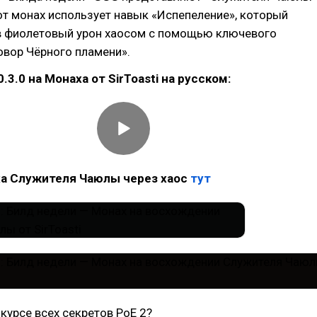
Этот монах использует навык «Испепеление», который
в фиолетовый урон хаосом с помощью ключевого
овор Чёрного пламени».
.3.0 на Монаха от SirToasti на русском:
ха Служителя Чаюлы через хаос
тут
курсе всех секретов PoE 2?