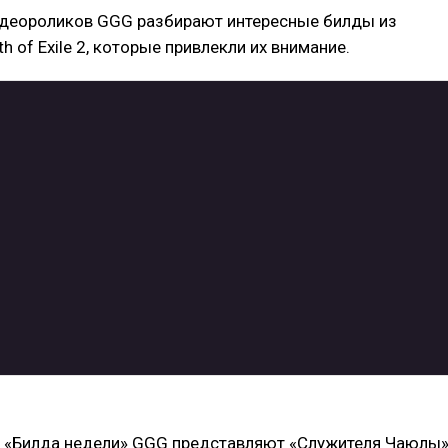
видеороликов GGG разбирают интересные билды из
h of Exile 2, которые привлекли их внимание.
е «Билда недели» GGG представляют «Служителя Чаюлы