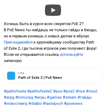
Хочешь быть в курсе всех секретов PoE 2?
В PoE News ты найдешь не только гайды и билды,
но и первым узнаешь о новых дюпах и абузах.
Присоединяйся
к крупнейшему сообществу Path
of Exile 2, где тысячи игроков уже получают фору!
❗Если не открывается ссылка,
используйте
запасную.
t.me
Path of Exile 2 | PoE News
#pathofexile
#pathofexile2
#poe
#poe2
#пое
#пое2
#arpg
#mmorpg
#игры
#games
#steam
#гайды
#новостиигр
#diablo
#lastepoch
#poenews