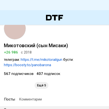
Микотовский (сын Мисаки)
+26 986
с 2018
телеграм:
https://t.me/mikotorailgun
бусти:
https://boosty.to/panobarona
567
подписчиков
407
подписок
Ещё 5
Посты
Комментарии