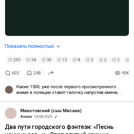
Показать полностью
293
54
30
13
8
3
2
2
1
603
248
90K
Какие 1500, уже после первого просмотренного
аниме в полиции ставят галочку напротив имени, а
в дурке биндят номер на быстрый набор.
Микотовский (сын Мисаки)
Аниме
19.08.2025
Два пути городского фэнтези: «Песнь