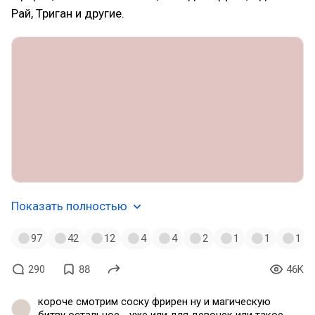
Рай, Триган и другие.
Показать полностью
97
42
12
4
4
2
1
1
1
290
88
46K
короче смотрим соску фрирен ну и магическую