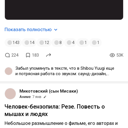
Показать полностью
143
14
12
8
4
1
1
224
183
53K
Забыл упомянуть в тексте, что в Shibou Yuugi еще
и потрясная работа со звуком: саунд-дизайн,
музыка, актеры - все на высочайшем уровне
Микотовский (сын Мисаки)
Аниме
7 янв
Человек-бензопила: Резе. Повесть о
мышах и людях
Небольшое размышление о фильме, его авторах и