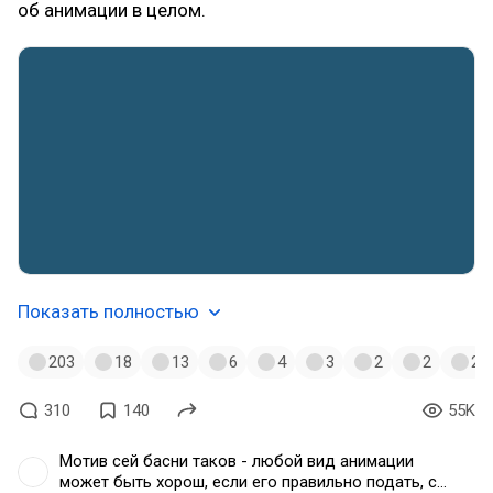
об анимации в целом.
Показать полностью
203
18
13
6
4
3
2
2
2
310
140
55K
Мотив сей басни таков - любой вид анимации
может быть хорош, если его правильно подать, с