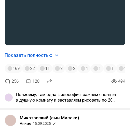
Показать полностью
169
22
11
8
2
1
1
1
1
256
128
49K
По-моему, там одна философия: сажаем японцев
в душную комнату и заставляем рисовать по 20
часов в день за доширак. Так аниме-индустрия и
живёт последние 70 лет. Иногда даже выходит не
говно.
Микотовский (сын Мисаки)
Аниме
15.09.2025