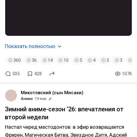
Показать полностью
360
36
14
10
5
4
3
3
2
305
428
107K
Микотовский (сын Мисаки)
Аниме
19 янв
Зимний аниме-сезон ‘26: впечатления от
второй недели
Настал черед мастодонтов: в эфир возвращается
Фрирен, Магическая Битва, Звездное Дитя, Адский