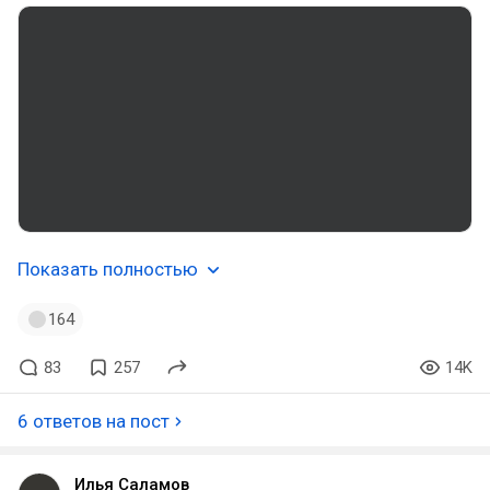
Показать полностью
164
83
257
14K
6 ответов на пост
Илья Саламов