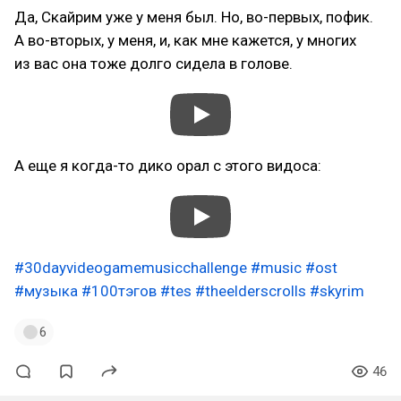
Да, Скайрим уже у меня был. Но, во-первых, пофик.
А во-вторых, у меня, и, как мне кажется, у многих
из вас она тоже долго сидела в голове.
А еще я когда-то дико орал с этого видоса:
#30dayvideogamemusicchallenge
#music
#ost
#музыка
#100тэгов
#tes
#theelderscrolls
#skyrim
6
46