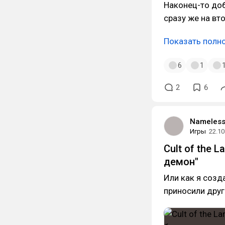
Наконец-то доб
сразу же на вт
Показать полн
6
1
2
6
Nameless
Игры
22.10
Cult of the 
демон"
Или как я созд
приносили друг