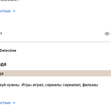
остью
Detective
ода
хуй нужны. Игры играл, сериалы сериалил, фильмы
остью