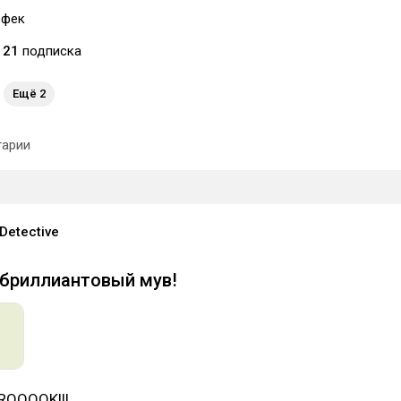
офек
21
подписка
Ещё 2
арии
Detective
бриллиантовый мув!
ROOOOK!!!