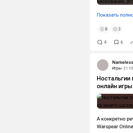
Показать полн
8
3
4
6
Nameless
Игры
21.10
Ностальгии 
онлайн игры
А конкретно ре
Warspear Onlin