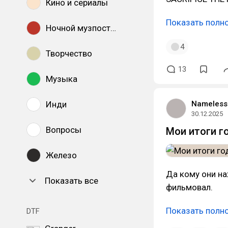
Кино и сериалы
Показать полн
Ночной музпостинг
4
Творчество
13
Музыка
Nameless
Инди
30.12.2025
Вопросы
Мои итоги г
Железо
Да кому они на
Показать все
фильмовал.
Показать полн
DTF