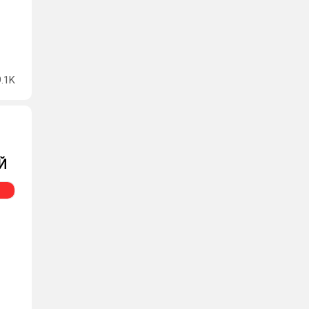
9.1K
ОЙ