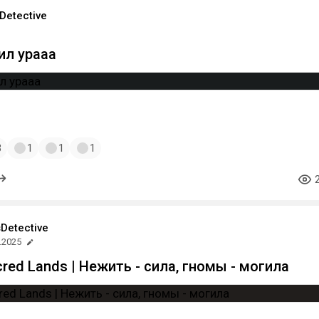
Detective
ил урааа
3
1
1
1
Detective
.2025
acred Lands | Нежить - сила, гномы - могила