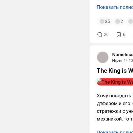
Показать полн
25
2
20
6
Nameless
Игры
14.10
The King is
Хочу поведать 
дтфером и его
стратежки с ун
механикой, то 
Показать полн