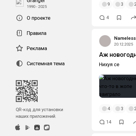
Granger
9
3
1990 - 2025
4
О проекте
Правила
Nameless
20.12.2025
Реклама
Аж новогодн
Системная тема
Нихуя се
4
3
QR-код для установки
наших приложений.
14