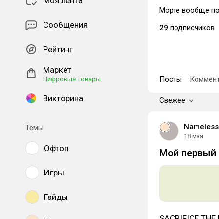
Моя лента
Морте вообще п
Сообщения
29
подписчиков
Рейтинг
Маркет
Посты
Коммент
Цифровые товары
Викторина
Свежее
Nameless
Темы
18 мая
Офтоп
Мой первый 
Игры
Гайды
SACRIFICE THE 