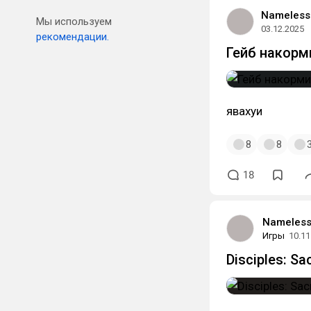
Nameless
Мы используем
03.12.2025
рекомендации.
Гейб накорм
явахуи
8
8
18
Nameless
Игры
10.11
Disciples: S