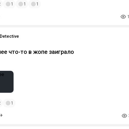
2
1
1
1
Detective
ее что-то в жопе заиграло
2
1