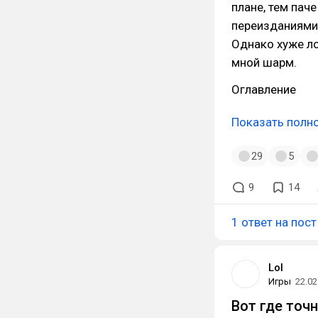
плане, тем пач
переизданиями,
Однако хуже ло
мной шарм.
Оглавление
Показать полн
29
5
9
14
1 ответ на пост
Lol
Игры
22.02
Вот где точн