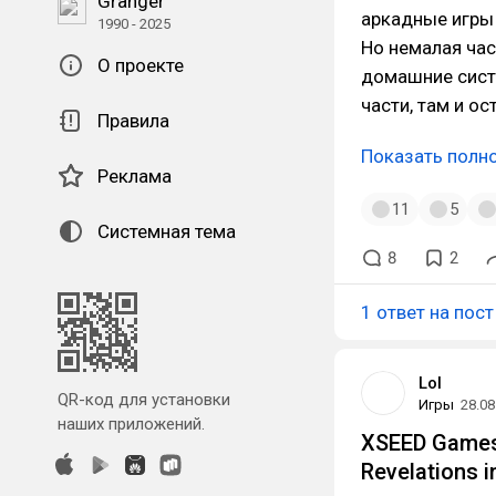
Granger
аркадные игры
1990 - 2025
Но немалая час
О проекте
домашние систе
части, там и ос
Правила
Показать полн
Реклама
11
5
Системная тема
8
2
1 ответ на пост
Lol
QR-код для установки
Игры
28.08
наших приложений.
XSEED Games
Revelations 