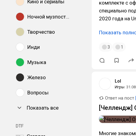
Кино и сериалы
комплекте с о
специально под
Ночной музпостинг
2020 года на Un
Творчество
Показать полн
Инди
3
1
Музыка
Железо
Lol
Игры
31.08
Вопросы
Ответ на пост
[Челлендж] 
Показать все
DTF
Многие знакомы