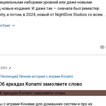
фициальными наборами уровней или даже новыми
 новые издания. И даже так — сначала был ремастер
ity, а потом, в 2024, новый от NightDive Studios со всем…
остью
.2025
[Челлендж] Личная история с играми Konami
Об аркадах Konami замолвите слово
 с играми Конами для домашних систем и про их