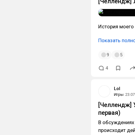
[Челлендж] 
История моего 
Показать полн
9
5
4
Lol
Игры
23.07
[Челлендж] 
первая)
В обсуждениях 
происходит дей