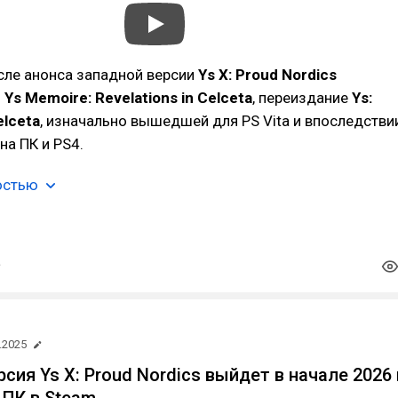
сле анонса западной версии
Ys X: Proud Nordics
и
Ys Memoire: Revelations in Celceta
, переиздание
Ys:
elceta
, изначально вышедшей для PS Vita и впоследстви
на ПК и PS4.
остью
.2025
сия Ys X: Proud Nordics выйдет в начале 2026 