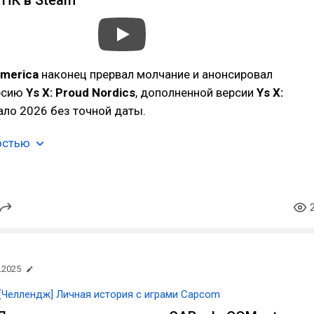
а ПК в Steam
America
наконец прервал молчание и анонсировал
рсию
Ys X: Proud Nordics
, дополненной версии
Ys X:
чало 2026 без точной даты.
остью
.2025
[Челлендж] Личная история с играми Capcom