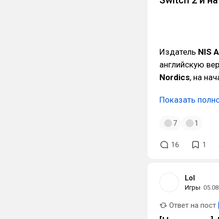
Switch 2 и н
Издатель
NIS 
английскую ве
Nordics
, на на
Показать полн
7
1
16
1
Lol
Игры
05.08
Ответ на пост