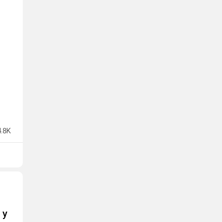
й
4.8K
 у