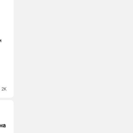
и
2K
на