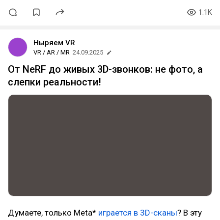
1.1K
Ныряем VR
VR / AR / MR
24.09.2025
От NeRF до живых 3D-звонков: не фото, а
слепки реальности!
Думаете, только Meta*
играется в 3D-сканы
? В эту