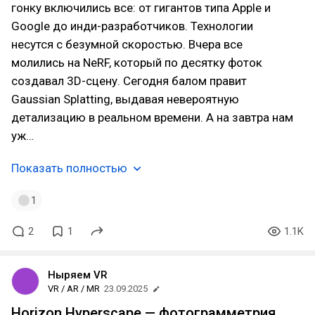
гонку включились все: от гигантов типа Apple и
Google до инди-разработчиков. Технологии
несутся с безумной скоростью. Вчера все
молились на NeRF, который по десятку фоток
создавал 3D-сцену. Сегодня балом правит
Gaussian Splatting, выдавая невероятную
детализацию в реальном времени. А на завтра нам
уж…
Показать полностью
1
2
1
1.1K
Ныряем VR
VR / AR / MR
23.09.2025
Horizon Hyperscape — фотограмметрия