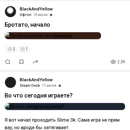
BlackAndYellow
Офтоп
15 июля
Бротато, начало
3
1
2.2K
BlackAndYellow
Steam Deck
11 июля
Во что сегодня играете?
Я вот начал проходить Slime 3k. Сама игра не прям
вау, но вроде бы затягивает.