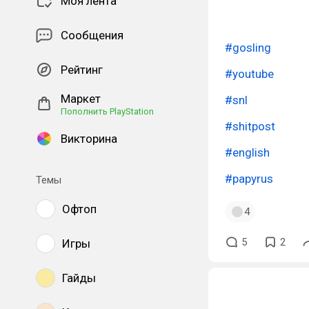
Моя лента
Сообщения
#gosling
Рейтинг
#youtube
Маркет
#snl
Пополнить PlayStation
#shitpost
Викторина
#english
#papyrus
Темы
Офтоп
4
5
2
Игры
Гайды