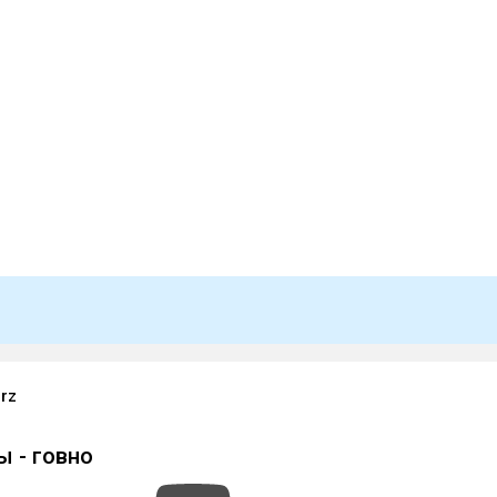
rz
 - говно