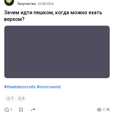
Творчество
20.08.2024
Зачем идти пешком, когда можно ехать
верхом?
#theelderscrolls
#morrowind
7
3
1
1.7K