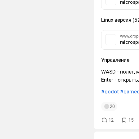
microsp
Linux версия (5
www.drop
microsp
Управление:
WASD - полёт,
Enter - открыт
#godot
#gamed
20
12
15