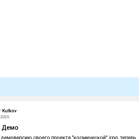
 Kulkov
.2020
| Демо
демоверсию своего проекта "космической" jrpg, теперь