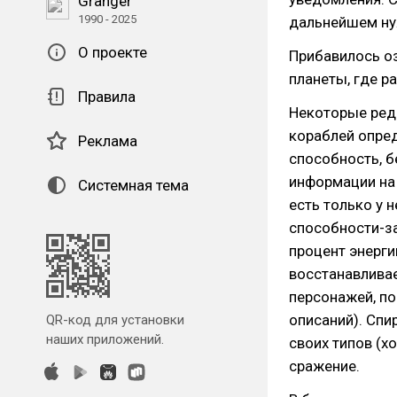
Granger
1990 - 2025
дальнейшем ну
О проекте
Прибавилось оз
планеты, где р
Правила
Некоторые ред
кораблей опред
Реклама
способность, бе
информации на
Системная тема
есть только у 
способности-за
процент энерги
восстанавливае
персонажей, п
описаний). Спи
QR-код для установки
наших приложений.
своих типов (хо
сражение.