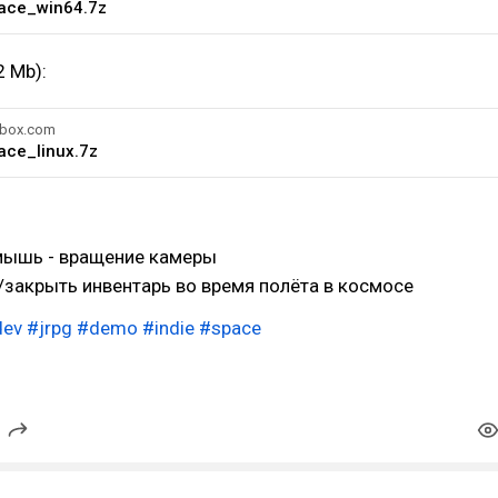
ace_win64.7z
2 Mb):
box.com
ace_linux.7z
 мышь - вращение камеры
ь/закрыть инвентарь во время полёта в космосе
ev
#jrpg
#demo
#indie
#space