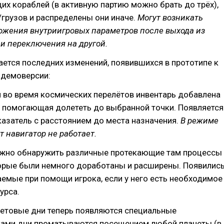
х кораблей (в активную партию можно брать до трёх),
грузов и распределены они иначе.
Могут возникать
ожения внутриигровых параметров после выхода из
и переключения на другой.
сается последних изменений, появившихся в прототипе к
 демоверсии:
 во время космических перелётов инвентарь добавлена
, помогающая долететь до выбранной точки. Появляется
азатель с расстоянием до места назначения.
В режиме
тот навигатор не работает.
ожно обнаружить различные протекающие там процессы
торые были немного доработаны и расширены. Появилис
аемые при помощи игрока, если у него есть необходимое
урса.
ветовые дни теперь появляются специальные
Сами дни проматываются посещением любой планеты (в