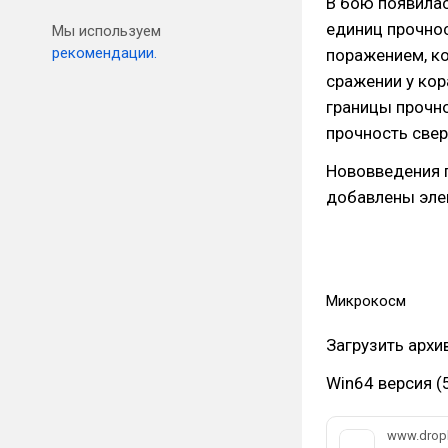
В бою появилас
единиц прочнос
Мы используем
рекомендации.
поражением, ко
сражении у кор
границы прочн
прочность свер
Нововведения 
добавлены эле
Микрокосм
Загрузить арх
Win64 версия (
www.drop