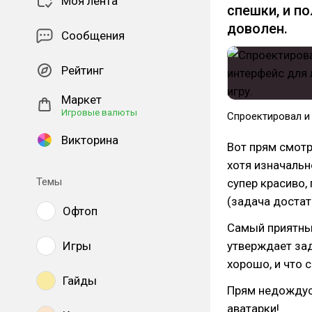
Моя лента
спешки, и п
доволен.
Сообщения
Рейтинг
Маркет
Игровые валюты
Спроектировал и 
Викторина
Вот прям смотр
хотя изначальн
Темы
супер красиво,
(задача достат
Офтоп
Самый приятный
Игры
утверждает зад
хорошо, и что 
Гайды
Прям недождус
аватарки!