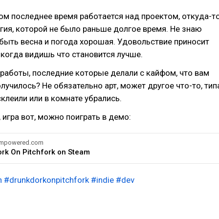
м последнее время работается над проектом, откуда-т
гия, которой не было раньше долгое время. Не знаю
быть весна и погода хорошая. Удовольствие приносит
когда видишь что становится лучше.
работы, последние которые делали с кайфом, что вам
олучилось? Не обязательно арт, может другое что-то, тип
склеили или в комнате убрались.
 игра вот, можно поиграть в демо:
eampowered.com
ork On Pitchfork on Steam
n
#drunkdorkonpitchfork
#indie
#dev