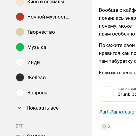
Кино и сериалы
Вообще с кайфо
Ночной музпостинг
появилась энер
почему, может 
Творчество
прям особенно 
Покажите свои 
Музыка
нравится как п
там табуретку 
Инди
Если интересно,
Железо
store.st
Вопросы
Drunk D
Показать все
#art
#ui
#desig
DTF
6