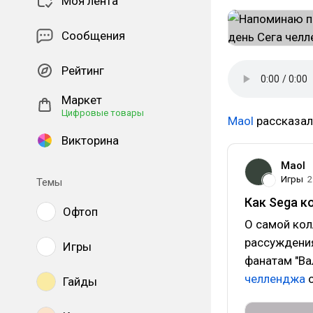
Моя лента
Сообщения
Рейтинг
Маркет
Цифровые товары
Maol
рассказал 
Викторина
Maol
Игры
2
Темы
Как Sega к
Офтоп
О самой колл
рассуждения
Игры
фанатам "Ва
челленджа
о
Гайды