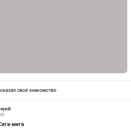
сказал своё знакомство
ejedi
025
Сега-мега