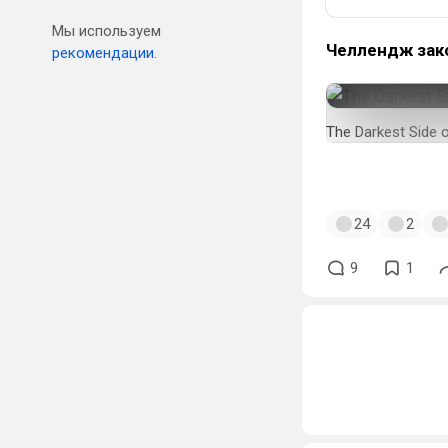
Мы используем
Челлендж зако
рекомендации.
The Darkest Side o
#segachallenge
24
2
9
1