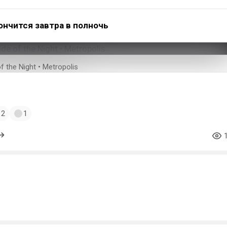
нчится завтра в полночь
f the Night • Metropolis
#remilia_scarlet
#music
#newmoon
#recarnage
2
1