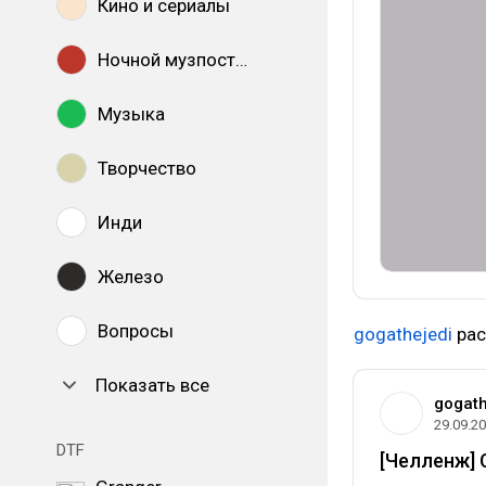
Кино и сериалы
Ночной музпостинг
Музыка
Творчество
Инди
Железо
Вопросы
gogathejedi
рас
Показать все
gogath
29.09.2
DTF
[Челленж] 