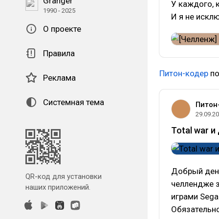
Granger
У каждого, 
1990 - 2025
И я не искл
О проекте
Правила
Питон-кодер
по
Реклама
Системная тема
Питон
29.09.2
Total war и
Добрый день
QR-код для установки
челлендже 
наших приложений.
играми Sega
Обязательно