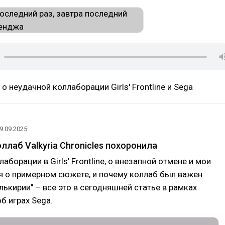
о неудачной коллаборации Girls' Frontline и Sega
9.09.2025
оллаб Valkyria Chronicles похоронила
аборации в Girls' Frontline, о внезапной отмене и мои
 о примерном сюжете, и почему коллаб был важен
лькирии" – все это в сегодняшней статье в рамках
б играх Sega.