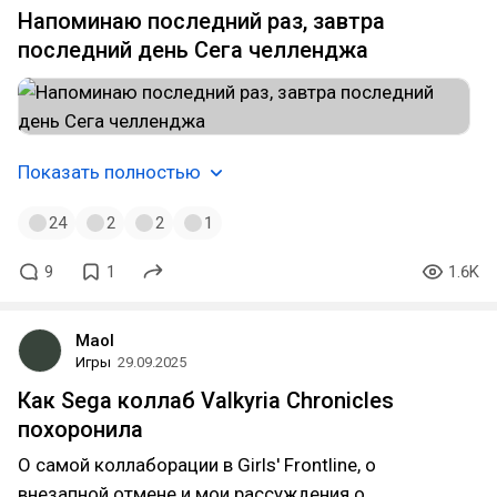
Напоминаю последний раз, завтра
последний день Сега челленджа
Показать полностью
24
2
2
1
9
1
1.6K
Maol
Игры
29.09.2025
Как Sega коллаб Valkyria Chronicles
похоронила
О самой коллаборации в Girls' Frontline, о
внезапной отмене и мои рассуждения о