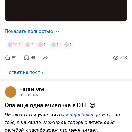
Показать полностью
107
7
1
1
1
89
49
54K
1 ответ на пост
Hustler One
01.10.2025
Опа еще одна ачивочка в DTF 😎
Читаю статьи участников
#segachallenge
, и тут на
тебе, я на хайпе. Можно ли теперь считать себя
селебой, спасибо всем, кто меня читает.