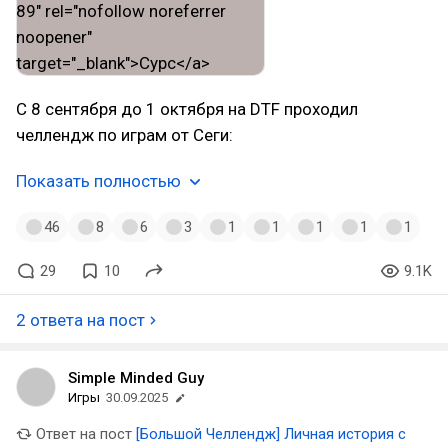
С 8 сентября до 1 октября на DTF проходил
челлендж по играм от Сеги:
Показать полностью
46
8
6
3
1
1
1
1
1
29
10
9.1K
2 ответа на пост
Simple Minded Guy
Игры
30.09.2025
Ответ на пост
[Большой Челлендж] Личная история с