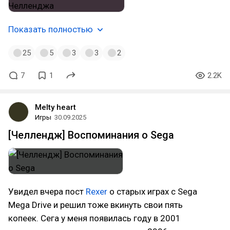
Показать полностью
25
5
3
3
2
7
1
2.2K
Melty heart
Игры
30.09.2025
[Челлендж] Воспоминания о Sega
Увидел вчера пост
Rexer
о старых играх с Sega
Mega Drive и решил тоже вкинуть свои пять
копеек. Сега у меня появилась году в 2001