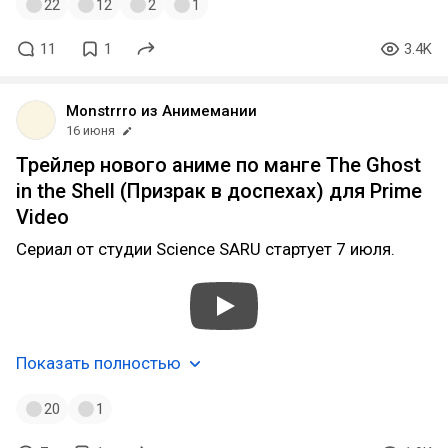
22
12
2
1
11
1
3.4K
Monstrrro из Анимемании
16 июня
Трейлер нового аниме по манге The Ghost
in the Shell (Призрак в доспехах) для Prime
Video
Сериал от студии Science SARU стартует 7 июля.
Показать полностью
20
1