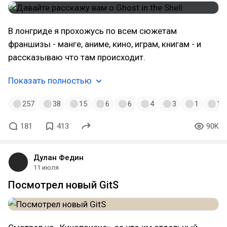
В лонгриде я прохожусь по всем сюжетам
франшизы - манге, аниме, кино, играм, книгам - и
рассказываю что там происходит.
Показать полностью
257
38
15
6
6
4
3
1
1
181
413
90K
Дулан Федин
11 июля
Посмотрел новый GitS