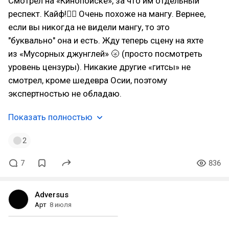
Смотрел на «Кинопоиске», за что им отдельный
респект. Кайф!👍🏻 Очень похоже на мангу. Вернее,
если вы никогда не видели мангу, то это
"буквально" она и есть. Жду теперь сцену на яхте
из «Мусорных джунглей» 🌝 (просто посмотреть
уровень цензуры). Никакие другие «гитсы» не
смотрел, кроме шедевра Осии, поэтому
экспертностью не обладаю.
Показать полностью
2
7
836
Adversus
Арт
8 июля