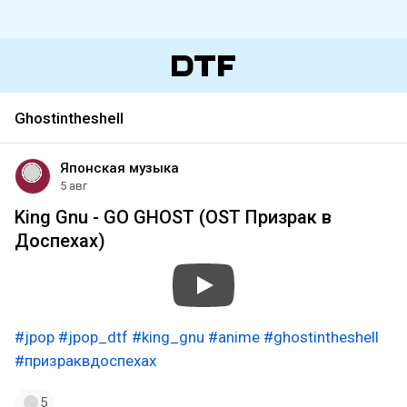
Ghostintheshell
Японская музыка
5 авг
King Gnu - GO GHOST (OST Призрак в
Доспехах)
#jpop
#jpop_dtf
#king_gnu
#anime
#ghostintheshell
#призраквдоспехах
5