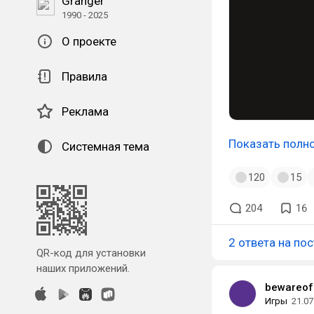
Granger
1990 - 2025
О проекте
Правила
Реклама
Показать полн
Системная тема
120
15
204
16
2 ответа на пос
QR-код для установки
наших приложений.
bewareof
Игры
21.07