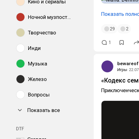
Кино и сериалы
Показать полн
Ночной музпостинг
29
2
Творчество
1
Инди
Музыка
bewareof
Игры
22.07
Железо
«Кодекс сем
Приключенчески
Вопросы
Показать все
DTF