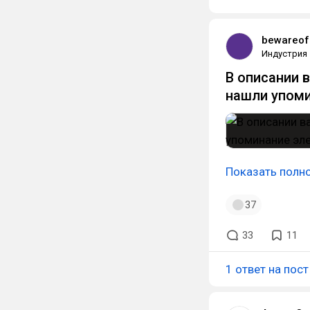
bewareof
Индустрия
В описании 
нашли упоми
Показать полн
37
33
11
1 ответ на пост