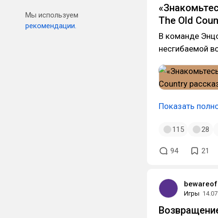
«Знакомьтес
Мы используем
The Old Cou
рекомендации.
В команде Энцо
несгибаемой во
Показать полн
115
28
94
21
bewareof
Игры
14.07
Возвращение