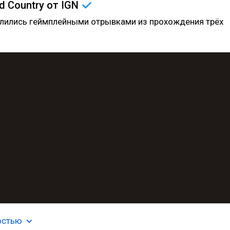
ld Country от
IGN
елились геймплейными отрывками из прохождения трёх
остью