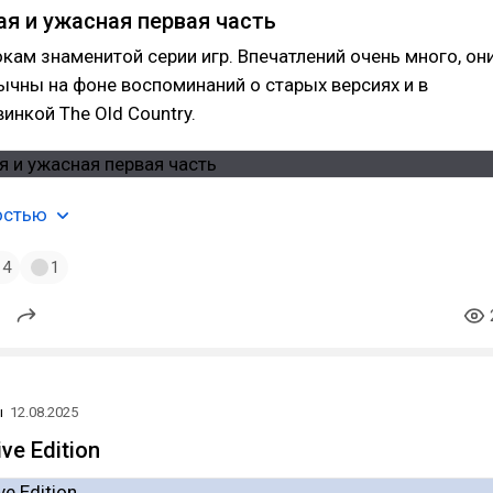
ая и ужасная первая часть
окам знаменитой серии игр. Впечатлений очень много, он
чны на фоне воспоминаний о старых версиях и в
инкой The Old Country.
остью
4
1
ы
12.08.2025
ive Edition