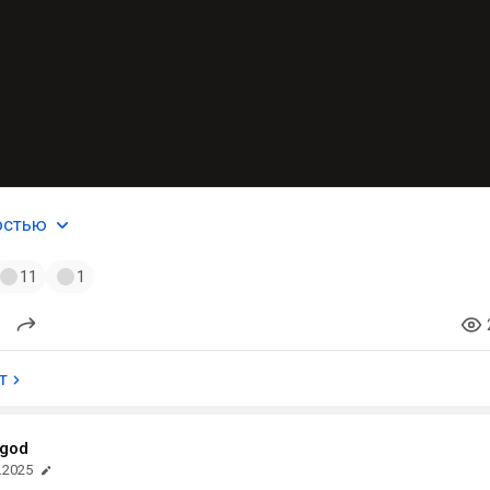
остью
11
1
т
god
.2025