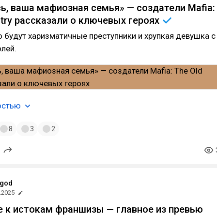
ь, ваша мафиозная семья» — создатели Mafia:
ntry рассказали о ключевых
героях
 будут харизматичные преступники и хрупкая девушка с
лей.
остью
8
3
2
god
.2025
 к истокам франшизы — главное из превью