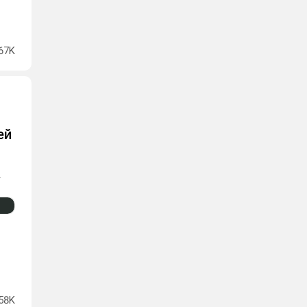
67K
ей
.
58K