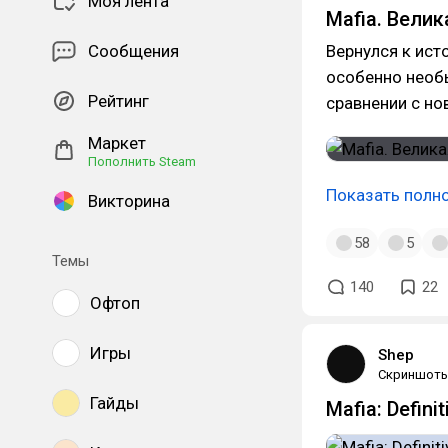
Моя лента
Mafia. Велик
Сообщения
Вернулся к ист
особенно необы
Рейтинг
сравнении с нов
Маркет
Пополнить Steam
Показать полн
Викторина
58
5
Темы
140
22
Офтоп
Игры
Shep
Скриншот
Гайды
Mafia: Definit