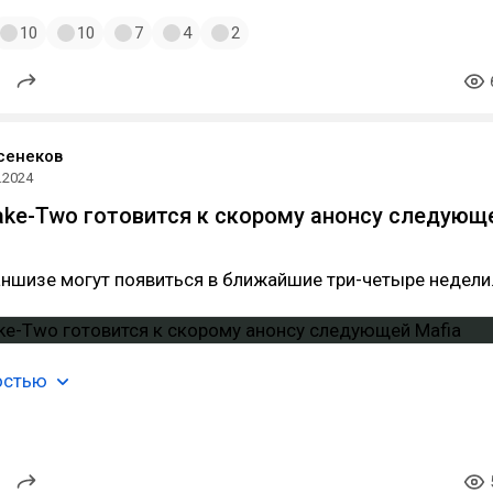
10
10
7
4
2
сенеков
.2024
ake-Two готовится к скорому анонсу следующ
ншизе могут появиться в ближайшие три-четыре недели
остью