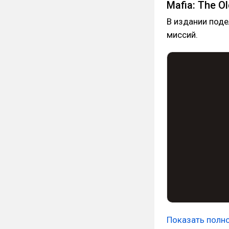
Mafia: The O
В издании под
миссий.
Показать полн