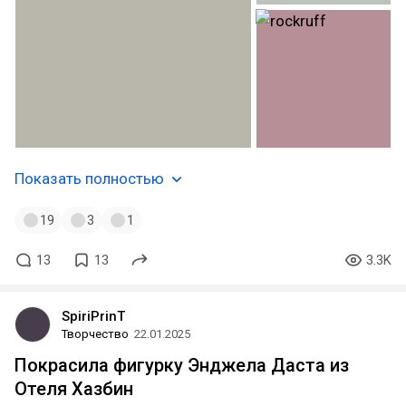
Показать полностью
19
3
1
13
13
3.3K
SpiriPrinT
Творчество
22.01.2025
Покрасила фигурку Энджела Даста из
Отеля Хазбин