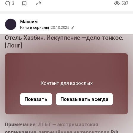
3
587
Максим
Кино и сериалы
20.10.2025
Отель Хазбин. Искупление —дело тонкое.
[Лонг]
Контент для взрослых
Показать
Показывать всегда
Примечание
:
ЛГБТ — экстремистская
организация, запрещённая на территории РФ.