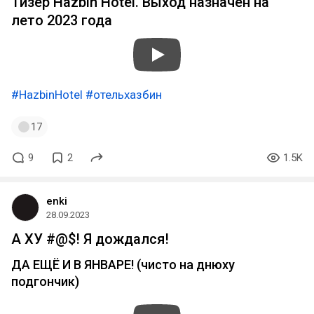
Тизер Hazbin Hotel. Выход назначен на
лето 2023 года
#HazbinHotel
#отельхазбин
17
9
2
1.5K
enki
28.09.2023
А ХУ #@$! Я дождался!
ДА ЕЩЁ И В ЯНВАРЕ! (чисто на днюху
подгончик)