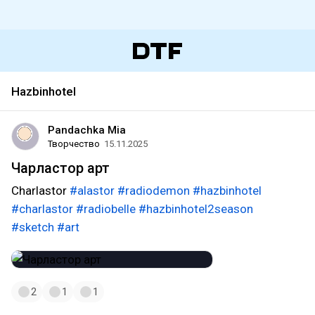
Hazbinhotel
Pandachka Mia
Творчество
15.11.2025
Чарластор арт
Charlastor
#alastor
#radiodemon
#hazbinhotel
#charlastor
#radiobelle
#hazbinhotel2season
#sketch
#art
2
1
1