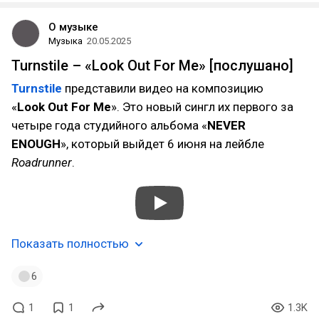
О музыке
Музыка
20.05.2025
Turnstile – «Look Out For Me» [послушано]
Turnstile
представили видео на композицию
«
Look Out For Me
». Это новый сингл их первого за
четыре года студийного альбома «
NEVER
ENOUGH
», который выйдет 6 июня на лейбле
Roadrunner
.
Показать полностью
6
1
1
1.3K