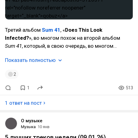
Третий альбом
Sum 41
, «
Does This Look
Infected?
», во многом похож на второй альбом
Sum 41
, который, в свою очередь, во многом…
Показать полностью
2
1
513
1 ответ на пост
О музыке
Музыка
10 янв
5 лучших треков недели (09.01.26)