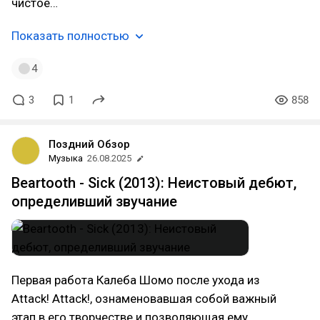
чистое…
Показать полностью
4
3
1
858
Поздний Обзор
Музыка
26.08.2025
Beartooth - Sick (2013): Неистовый дебют,
определивший звучание
Первая работа Калеба Шомо после ухода из
Attack! Attack!, ознаменовавшая собой важный
этап в его творчестве и позволяющая ему