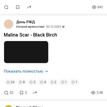
841
День РЖД
Ночной музпостинг
30.12.2025
Malina Scar - Black Birch
Показать полностью
24
8
5
4
2
1
1
32
5
3.9K