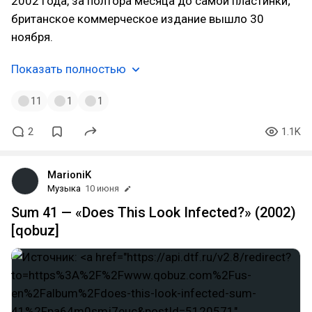
2002 года, за полтора месяца до самой пластинки;
британское коммерческое издание вышло 30
ноября.
Показать полностью
11
1
1
2
1.1K
MarioniK
Музыка
10 июня
Sum 41 — «Does This Look Infected?» (2002)
[qobuz]