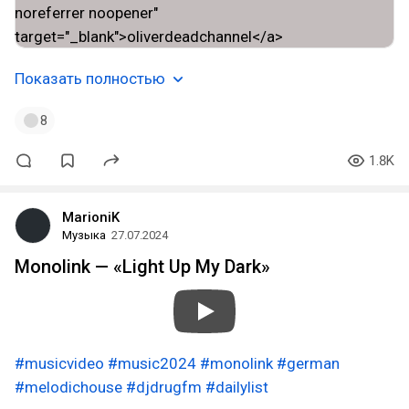
Показать полностью
8
1.8K
MarioniK
Музыка
27.07.2024
Monolink — «Light Up My Dark»
#musicvideo
#music2024
#monolink
#german
#melodichouse
#djdrugfm
#dailylist