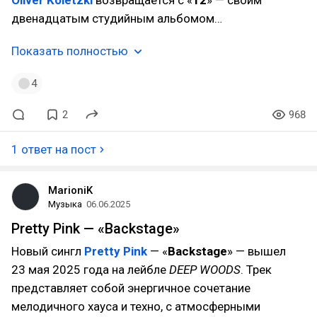
Oliver Koletzki
возвращается с «
12
» — своим
двенадцатым студийным альбомом…
Показать полностью
4
2
968
1 ответ на пост
MarioniK
Музыка
06.06.2025
Pretty Pink — «Backstage»
Новый сингл
Pretty Pink
— «
Backstage
» — вышел
23 мая 2025 года на лейбле
DEEP WOODS
. Трек
представляет собой энергичное сочетание
мелодичного хауса и техно, с атмосферными