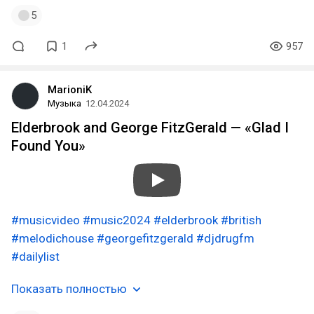
5
1
957
MarioniK
Музыка
12.04.2024
Elderbrook and George FitzGerald — «Glad I
Found You»
#musicvideo
#music2024
#elderbrook
#british
#melodichouse
#georgefitzgerald
#djdrugfm
#dailylist
Показать полностью