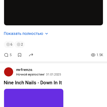
Показать полностью
6
2
5
1.5K
mrfrenzo.
Ночной музпостинг
31.01.2025
Nine Inch Nails - Down In It