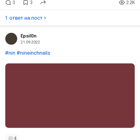
3
3
2.2K
1 ответ на пост
Epsil0n
21.09.2022
#nin
#nineinchnails
4