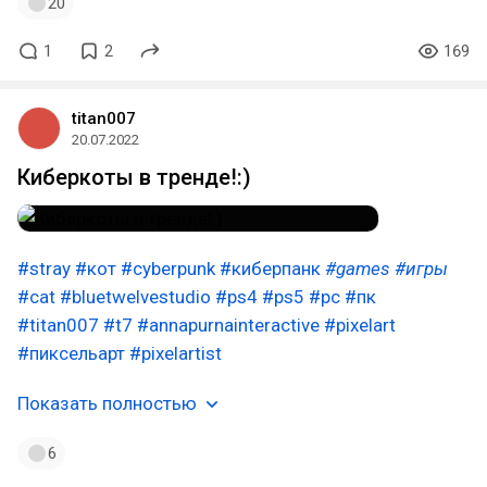
20
1
2
169
titan007
20.07.2022
Киберкоты в тренде!:)
#stray
#кот
#cyberpunk
#киберпанк
#games
#игры
#cat
#bluetwelvestudio
#ps4
#ps5
#pc
#пк
#titan007
#t7
#annapurnainteractive
#pixelart
#пиксельарт
#pixelartist
Показать полностью
6