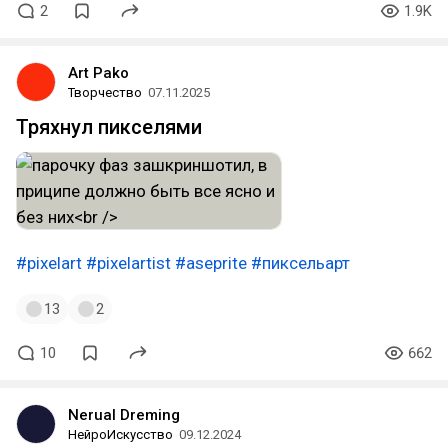
2
1.9K
Art Pako
Творчество
07.11.2025
Тряхнул пикселями
#pixelart
#pixelartist
#aseprite
#пиксельарт
13
2
10
662
Nerual Dreming
НейроИскусство
09.12.2024