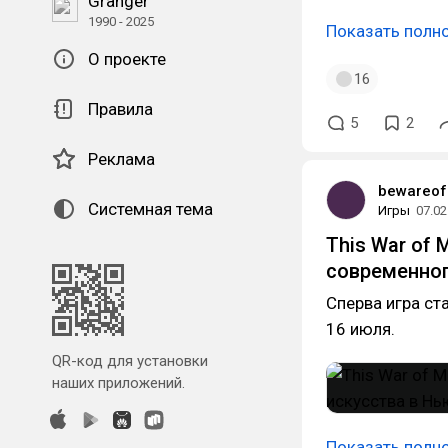
Granger
1990 - 2025
Показать полн
О проекте
16
Правила
5
2
Реклама
bewareof
Системная тема
Игры
07.02
This War of
современног
Сперва игра ст
16 июля.
QR-код для установки
наших приложений.
Показать полн