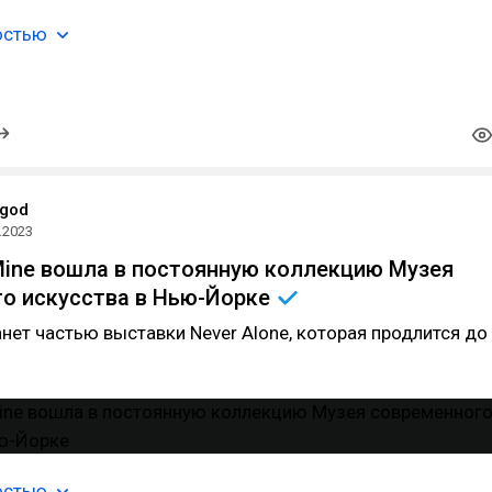
остью
god
.2023
 Mine вошла в постоянную коллекцию Музея
о искусства в
Нью-Йорке
анет частью выставки Never Alone, которая продлится до
остью