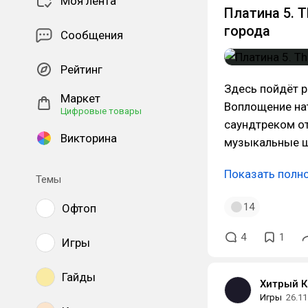
Моя лента
Платина 5. T
города
Сообщения
Рейтинг
Здесь пойдёт р
Маркет
Воплощение на
Цифровые товары
саундтреком о
Викторина
музыкальные ше
Показать полн
Темы
14
Офтоп
4
1
Игры
Гайды
Хитрый К
Игры
26.11