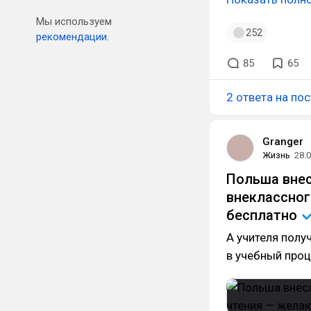
Мы используем
252
рекомендации.
85
65
2 ответа на пос
Granger
Жизнь
28.
Польша внес
внеклассног
бесплатно
А учителя полу
в учебный проц