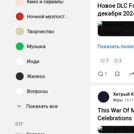
Кино и сериалы
Новое DLC Fo
декабря 202
Ночной музпостинг
Творчество
Музыка
Показать полн
7
2
Инди
1
Железо
Вопросы
Хитрый К
Игры
15.11
Показать все
This War Of 
Celebrations
DTF