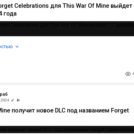
rget Celebrations для This War Of Mine выйдет
4 года
остью
раб
.2024
Mine получит новое DLC под названием Forget