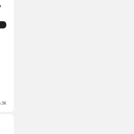
о
6.3K