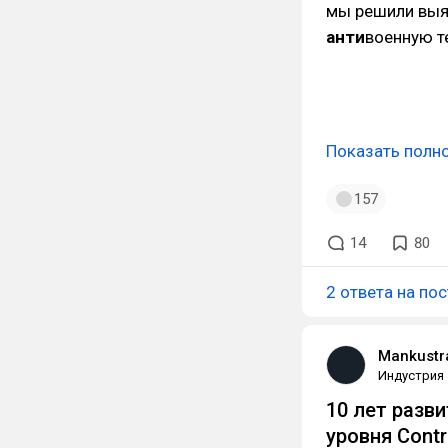
мы решили выяс
анти
военную т
Показать полн
157
14
80
2 ответа на пос
Mankustr
Индустрия
10 лет разв
уровня Contr