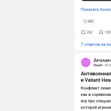
Показать полн
682
262
128
7 ответов на п
Деградац
Видео
30.0
Антивоенная 
и Valiant He
Конфликт лежит
как в соревнов
игр про спецна
которой игроки