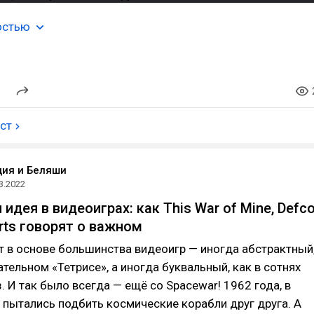
остью
ост
ия и Беляши
3.2022
идея в видеоиграх: как This War of Mine, Defc
arts говорят о важном
 в основе большинства видеоигр — иногда абстрактный
ательном «Тетрисе», а иногда буквальный, как в сотнях
з. И так было всегда — ещё со Spacewar! 1962 года, в
 пытались подбить космические корабли друг друга. А