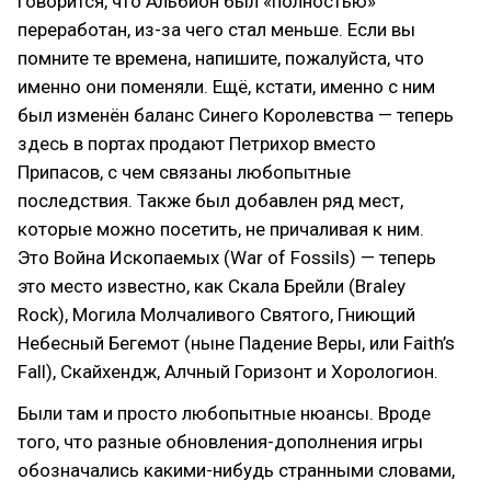
говорится, что Альбион был «полностью»
переработан, из-за чего стал меньше. Если вы
помните те времена, напишите, пожалуйста, что
именно они поменяли. Ещё, кстати, именно с ним
был изменён баланс Синего Королевства — теперь
здесь в портах продают Петрихор вместо
Припасов, с чем связаны любопытные
последствия. Также был добавлен ряд мест,
которые можно посетить, не причаливая к ним.
Это Война Ископаемых (War of Fossils) — теперь
это место известно, как Скала Брейли (Braley
Rock), Могила Молчаливого Святого, Гниющий
Небесный Бегемот (ныне Падение Веры, или Faith’s
Fall), Скайхендж, Алчный Горизонт и Хорологион.
Были там и просто любопытные нюансы. Вроде
того, что разные обновления-дополнения игры
обозначались какими-нибудь странными словами,