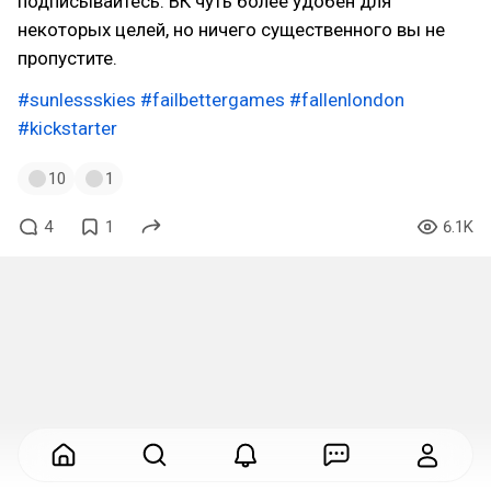
подписывайтесь. ВК чуть более удобен для
некоторых целей, но ничего существенного вы не
пропустите.
#sunlessskies
#failbettergames
#fallenlondon
#kickstarter
10
1
4
1
6.1K