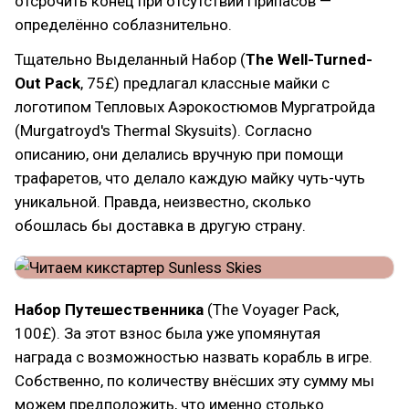
отсрочить конец при отсутствии Припасов —
определённо соблазнительно.
Тщательно Выделанный Набор (
The Well-Turned-
Out Pack
, 75£) предлагал классные майки с
логотипом Тепловых Аэрокостюмов Мургатройда
(Murgatroyd's Thermal Skysuits). Согласно
описанию, они делались вручную при помощи
трафаретов, что делало каждую майку чуть-чуть
уникальной. Правда, неизвестно, сколько
обошлась бы доставка в другую страну.
Набор Путешественника
(The Voyager Pack,
100£). За этот взнос была уже упомянутая
награда с возможностью назвать корабль в игре.
Собственно, по количеству внёсших эту сумму мы
можем предположить, что именно столько